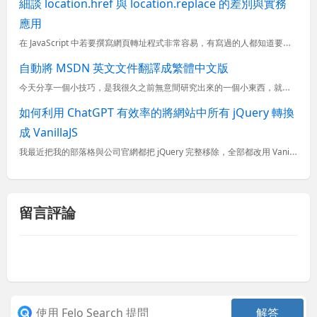
細談 location.href 與 location.replace 的差別與實務
應用
在 JavaScript 中若要撰寫網頁轉址程式非常容易，有寫過的人都知道要用 location.href 屬性，而另外還有一個 location.replace 可用，功能差不多，但在實務上應用是有...
自動將 MSDN 英文文件翻譯成繁體中文版
今天分享一個小技巧，是我很久之前無意間研究出來的一個小東西，就是在 IE 上面安裝一個小按鈕，按下去就可以將在 MSDN 上面英文的文件立即變成「中文版」的功能。
如何利用 ChatGPT 有效率的將網站中所有 jQuery 轉換
成 VanillaJS
我最近把我的部落格與公司官網都把 jQuery 完整移除，全部都改用 VanillaJS 來實現原本的功能，原本以為網站會需要改很多地方，但實際動手下去實現之後才發現其實也沒那麼難，只要你有強大的工具
留言評論