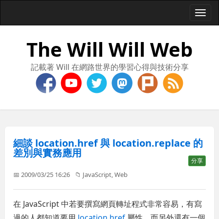
Togg
navi
The Will Will Web
記載著 Will 在網路世界的學習心得與技術分享
細談 location.href 與 location.replace 的
差別與實務應用
分享
📅 2009/03/25 16:26
📁
JavaScript
,
Web
在 JavaScript 中若要撰寫網頁轉址程式非常容易，有寫
過的人都知道要用
location
.
href
屬性，而另外還有一個