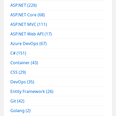
ASP.NET
(226)
ASP.NET Core
(68)
ASP.NET MVC
(111)
ASP.NET Web API
(17)
Azure DevOps
(67)
C#
(151)
Container
(43)
CSS
(29)
DevOps
(35)
Entity Framework
(26)
Git
(42)
Golang
(2)