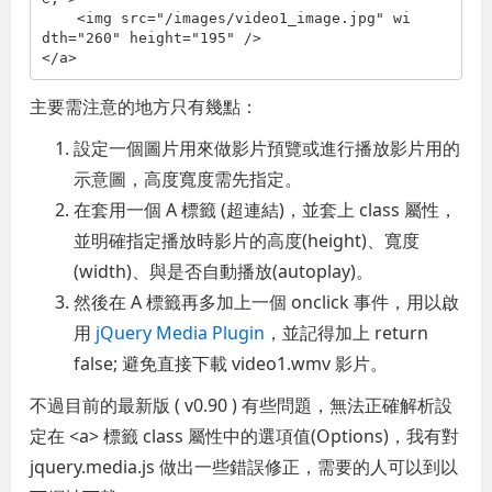
<
img
src
="/images/video1_image.jpg"
wi
dth
="260"
height
="195"
/>
</
a
>
主要需注意的地方只有幾點：
設定一個圖片用來做影片預覽或進行播放影片用的
示意圖，高度寬度需先指定。
在套用一個 A 標籤 (超連結)，並套上 class 屬性，
並明確指定播放時影片的高度(height)、寬度
(width)、與是否自動播放(autoplay)。
然後在 A 標籤再多加上一個 onclick 事件，用以啟
用
jQuery Media Plugin
，並記得加上 return
false; 避免直接下載 video1.wmv 影片。
不過目前的最新版 ( v0.90 ) 有些問題，無法正確解析設
定在 <a> 標籤 class 屬性中的選項值(Options)，我有對
jquery.media.js 做出一些錯誤修正，需要的人可以到以