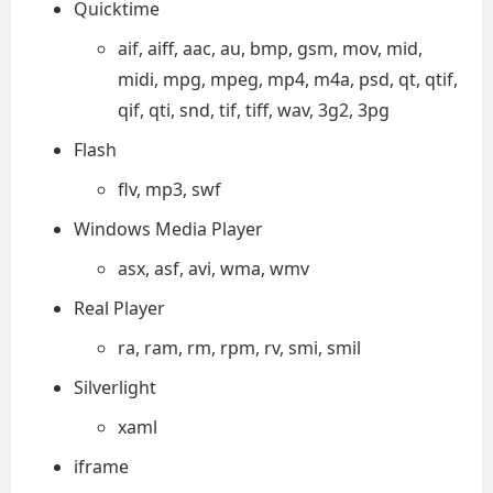
Quicktime
aif, aiff, aac, au, bmp, gsm, mov, mid,
midi, mpg, mpeg, mp4, m4a, psd, qt, qtif,
qif, qti, snd, tif, tiff, wav, 3g2, 3pg
Flash
flv, mp3, swf
Windows Media Player
asx, asf, avi, wma, wmv
Real Player
ra, ram, rm, rpm, rv, smi, smil
Silverlight
xaml
iframe