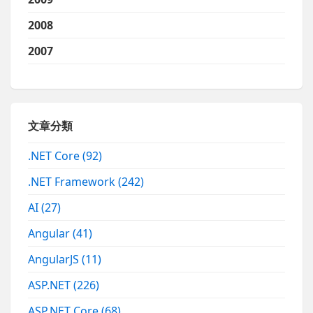
2008
2007
文章分類
.NET Core
(92)
.NET Framework
(242)
AI
(27)
Angular
(41)
AngularJS
(11)
ASP.NET
(226)
ASP.NET Core
(68)