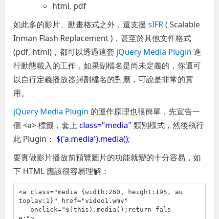
html, pdf
如此多的影片、動畫格式之外，還支援
sIFR
( Scalable
Inman Flash Replacement )，甚至於其他文件格式
(pdf, html)，都可以透過這套
jQuery Media Plugin
進
行動態載入的工作，如果副檔名是尚未定義的，你還可
以自行定義播放器與副檔名的對應，可說是非常的實
用。
jQuery Media Plugin
的運作原理也很簡單，先宣告一
個 <a> 標籤，套上
class="media"
類別樣式，然後執行
此 Plugin：
$('a.media').media();
要實做影片播放前預覽圖片的功能就變的十分容易，如
下 HTML 應該很容易理解：
<
a
class
="media {width:260, height:195, au
toplay:1}"
href
="video1.wmv"
onclick
="$(this).media();return fals
e;"
>