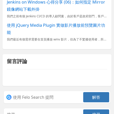
Jenkins on Windows 心得分享 (06)：如何指定 Mirror
鏡像網站下載外掛
我們之前有個 Jenkins CI/CD 的導入顧問案，由於客戶是政府部門，客戶端的防火牆已經設定了無法連接到任何中國大陸的 IP 或 URL，但是 Jenkins 的更新伺服器預設會判定來自台灣的
使用 jQuery Media Plugin 實做影片播放前預覽圖片功
能
我們最近有個需求需要在首頁播放 wmv 影片，但為了不驚擾使用者，所以預設是不自動播放的，但是在頁面中宣告載入影片的地方卻會黑黑的一片 (如下圖示)，因此客戶就要求說要先顯示一張圖片，然後點擊圖片後再...
留言評論