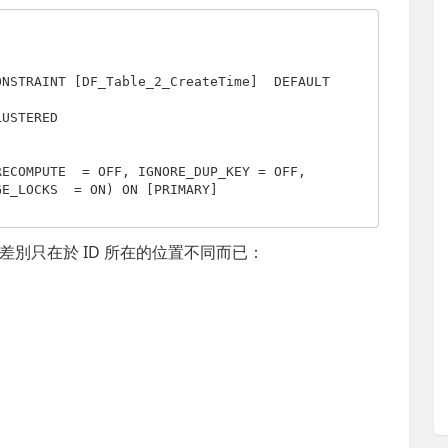
ONSTRAINT
 [DF_Table_2_CreateTime]  
DEFAULT
LUSTERED
RECOMPUTE  = 
OFF
, IGNORE_DUP_KEY = 
OFF
, 

GE_LOCKS  = 
ON
) 
ON
 [
PRIMARY
]

別只在於 ID 所在的位置不同而已：