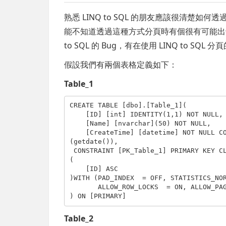
熟悉 LINQ to SQL 的朋友應該很清楚如何透
能不知道透過這種方式分頁時有個很有可能出錯
to SQL 的 Bug，有在使用 LINQ to SQ
假設我們有兩個表格定義如下：
Table_1
CREATE
TABLE
 [dbo].[Table_1](

    [ID] [
int
] 
IDENTITY
(1,1) 
NOT
NULL
,

    [Name] [nvarchar](50) 
NOT
NULL
,

    [CreateTime] [datetime] 
NOT
NULL
C
(getdate()),

CONSTRAINT
 [PK_Table_1] 
PRIMARY
KEY
C
(

    [ID] 
ASC
)
WITH
 (PAD_INDEX  = 
OFF
, STATISTICS_NO
       ALLOW_ROW_LOCKS  = 
ON
, ALLOW_PA
) 
ON
 [
PRIMARY
]
Table_2