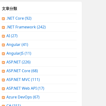
文章分類
.NET Core
(92)
.NET Framework
(242)
AI
(27)
Angular
(41)
AngularJS
(11)
ASP.NET
(226)
ASP.NET Core
(68)
ASP.NET MVC
(111)
ASP.NET Web API
(17)
Azure DevOps
(67)
C#
(151)