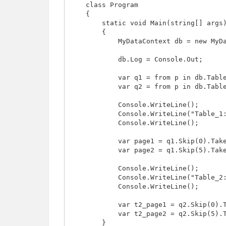
    class Program

    {

        static void Main(string[] args)

        {

            MyDataContext db = new MyDataContext();

            db.Log = Console.Out;

            var q1 = from p in db.Table_1 select p;

            var q2 = from p in db.Table_2 select p;

            Console.WriteLine();

            Console.WriteLine("Table_1: Show T-SQL in page1 & page2");

            Console.WriteLine();

            var page1 = q1.Skip(0).Take(5).ToList();

            var page2 = q1.Skip(5).Take(5).ToList();

            Console.WriteLine();

            Console.WriteLine("Table_2: Show T-SQL in page1 & page2");

            Console.WriteLine();

            var t2_page1 = q2.Skip(0).Take(5).ToList();

            var t2_page2 = q2.Skip(5).Take(5).ToList();

        }
