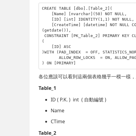
CREATE
TABLE
 [dbo].[Table_2](

    [Name] [nvarchar](50) 
NOT
NULL
,

    [ID] [
int
] 
IDENTITY
(1,1) 
NOT
NULL
,

    [CreateTime] [datetime] 
NOT
NULL
C
(getdate()),

CONSTRAINT
 [PK_Table_2] 
PRIMARY
KEY
C
(

    [ID] 
ASC
)
WITH
 (PAD_INDEX  = 
OFF
, STATISTICS_NO
       ALLOW_ROW_LOCKS  = 
ON
, ALLOW_PA
) 
ON
 [
PRIMARY
]
各位應該可以看到這兩個表格幾乎一模一樣，差
Table_1
ID ( P.K. ) int ( 自動編號 )
Name
CTime
Table_2