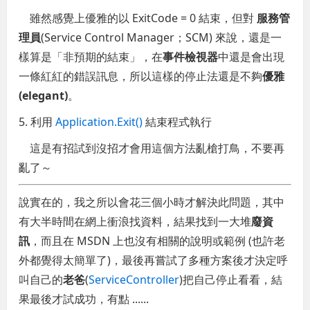
雖然感覺上優雅的以 ExitCode = 0 結束，但對
服務管
理員
(Service Control Manager；SCM) 來說，還是一
樣算是「非預期的結束」，在
事件檢視器
中還是會出現
一條紅紅的錯誤訊息，所以這樣的停止法還是不夠
優雅
(elegant)
。
5. 利用
Application.Exit()
結束程式執行
這是有招試到沒招才會用這個方法亂槍打鳥，不要再
亂了～
說實在的，我之所以會花三個小時才解決此問題，其中
有大半時間在網上衝浪找資料，結果找到一大堆
廢資
訊
，而且在 MSDN 上也沒有相關的說明或範例 (也許老
外都覺得太簡單了)，最後再嘗試了多種方案後才決定呼
叫自己的
老爸
(
ServiceController
)把自己停止看看，結
果最後才試成功，有點 ......