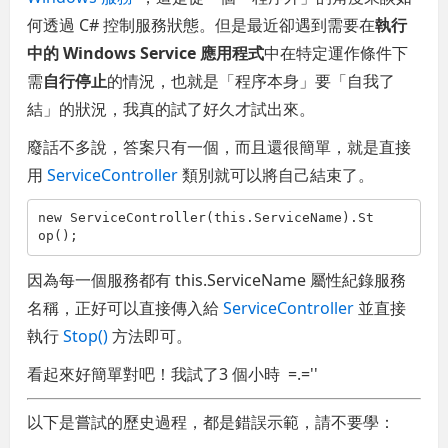
何透過 C# 控制服務狀態。但是最近卻遇到需要在
執行
中的 Windows Service 應用程式
中在特定運作條件下
需
自行停止
的情況，也就是「程序本身」要「自我了
結」的狀況，我真的試了好久才試出來。
廢話不多說，答案只有一個，而且還很簡單，就是直接
用
ServiceController
類別就可以將自己結束了。
new
 ServiceController(
this
.ServiceName).St
op();
因為每一個服務都有 this.ServiceName 屬性紀錄服務
名稱，正好可以直接傳入給
ServiceController
並直接
執行
Stop()
方法即可。
看起來好簡單對吧！我試了3 個小時 =.=''
以下是嘗試的歷史過程，都是錯誤示範，請不要學：