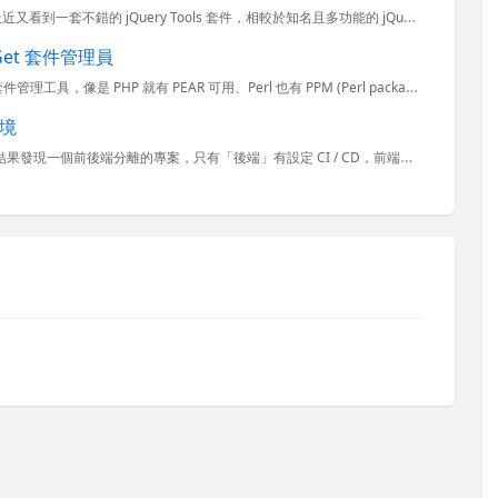
我想家喻戶曉的 jQuery UI 套件應該不用特別介紹了，但我最近又看到一套不錯的 jQuery Tools 套件，相較於知名且多功能的 jQuery UI 套件，jQuery Tools 提供一種...
uGet 套件管理員
長久以來微軟的開發平台一直都沒有像其他開發平台常見的套件管理工具，像是 PHP 就有 PEAR 可用、Perl 也有 PPM (Perl package manager)，甚至 Python 也有 P...
情境
我最近幫一位同事整理一個已經維護 7 年的 Angular 專案，結果發現一個前後端分離的專案，只有「後端」有設定 CI / CD，前端一直以來都是人工建置與部署。我在弄 CI / CD 的時候，發現...