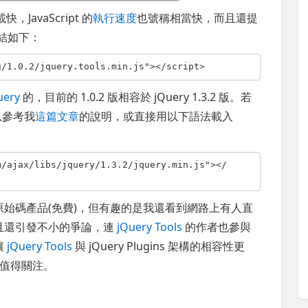
，JavaScript 的
執行速度
也號稱相當快，而且還提
下載連結如下：
g/1.0.2/jquery.tools.min.js"
></
script
>
uery
的，目前的 1.0.2 版相容於 jQuery 1.3.2 版。若
可以參考我
這篇文章
的說明，或直接用以下語法載入
m/ajax/libs/jquery/1.3.2/jquery.min.js"
></
始碼產品(免費)，但有趣的是我還看到網路上有人直
且還引發不小的爭論，連
jQuery Tools
的作者也參與
讓
jQuery Tools
與 jQuery Plugins 架構的相容性更
值得關注。