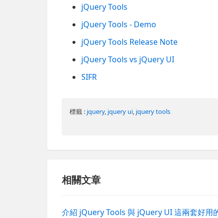
jQuery Tools
jQuery Tools - Demo
jQuery Tools Release Note
jQuery Tools vs jQuery UI
SIFR
標籤 :
jquery
,
jquery ui
,
jquery tools
相關文章
介紹 jQuery Tools 與 jQuery UI 這兩套好用