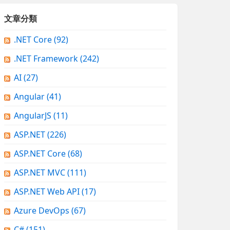
文章分類
.NET Core
(92)
.NET Framework
(242)
AI
(27)
Angular
(41)
AngularJS
(11)
ASP.NET
(226)
ASP.NET Core
(68)
ASP.NET MVC
(111)
ASP.NET Web API
(17)
Azure DevOps
(67)
C#
(151)