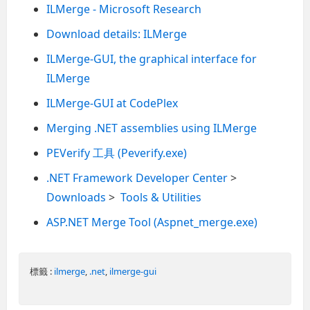
ILMerge - Microsoft Research
Download details: ILMerge
ILMerge-GUI, the graphical interface for
ILMerge
ILMerge-GUI at CodePlex
Merging .NET assemblies using ILMerge
PEVerify 工具 (Peverify.exe)
.NET Framework Developer Center
>
Downloads
>
Tools & Utilities
ASP.NET Merge Tool (Aspnet_merge.exe)
標籤 :
ilmerge
,
.net
,
ilmerge-gui