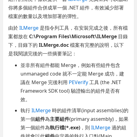
你將多個組件合併成單一個 .NET 組件，有效減少部署
檔案的數量以及增加部署的彈性。
由於
ILMerge
是指令列工具，在安裝完成之後，所有檔
案都放在
C:\Program Files\Microsoft\ILMerge
目錄
下，目錄下的
ILMerge.doc
檔案有完整的說明，以下
是我閱讀完後的一些摘要筆記：
並非所有組件都能 Merge，例如有些組件包含
unmanaged code 就不一定能 Merge 成功，建
議在 Merge 完後利用
PEVerify
工具 (the .NET
Framework SDK tool) 驗證輸出的組件是否有
效。
執行
ILMerge
時的組件清單(input assemblies)的
第一個
組件
為
主要組件
(primary assembly)，如果
第一個組件為
執行檔(*.exe)
，則
ILMerge
過的組
件就會以此
組件
中定義的執行入口點(Main