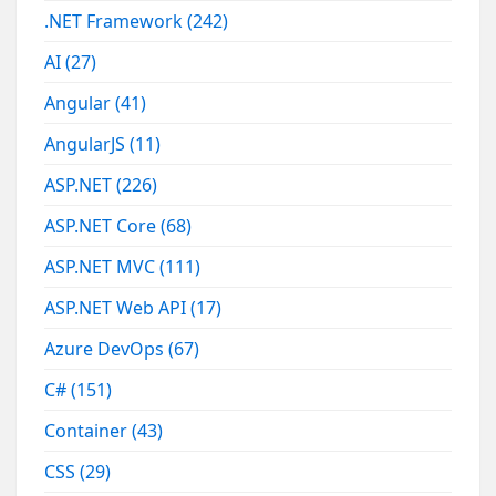
.NET Framework
(242)
AI
(27)
Angular
(41)
AngularJS
(11)
ASP.NET
(226)
ASP.NET Core
(68)
ASP.NET MVC
(111)
ASP.NET Web API
(17)
Azure DevOps
(67)
C#
(151)
Container
(43)
CSS
(29)