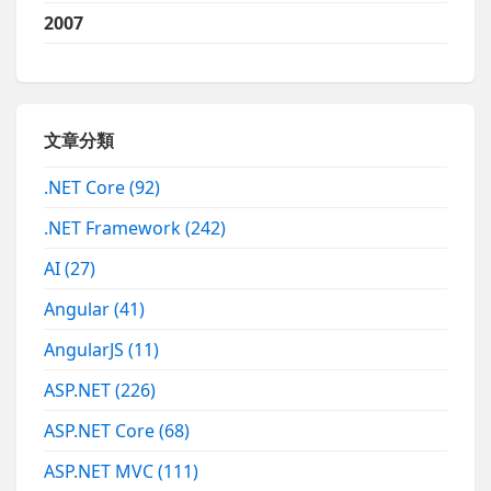
2007
文章分類
.NET Core
(92)
.NET Framework
(242)
AI
(27)
Angular
(41)
AngularJS
(11)
ASP.NET
(226)
ASP.NET Core
(68)
ASP.NET MVC
(111)