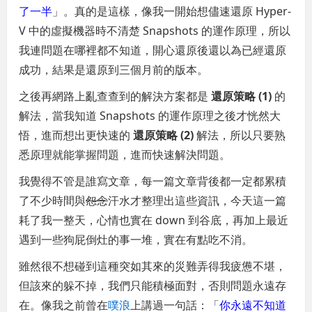
了一半
」。真的是這樣，像我一開始想儘速還原 Hyper-
V 中的虛擬機器時不清楚 Snapshots 的運作原理，所以
我連問題在哪裡都不知道，開心還原後還以為已經還原
成功，結果是還原到三個月前的版本。
之後再網路上亂查查到的解決方案都是
還原策略 (1)
的
解法，當我知道 Snapshots 的運作原理之後才恍然大
悟，進而想出更快速的
還原策略 (2)
解法，所以只要熟
悉原理就能掌握問題，進而快速解決問題。
我覺得不管是誰寫文章，每一篇文章背後都一定都累積
了不少時間與
怨念
汗水才整理出這些資訊，今天這一篇
耗了我一整天，心情也實在 down 到谷底，再加上最近
遇到一些狗屁倒灶的事一堆，實在有點吃不消。
雖然很不想碰到這種突如其來的災難弄得我疲憊不堪，
但該來的躲不掉，我們只能積極面對，否則問題永遠存
在。像我之前曾在
噗浪
上講過一句話：「
你永遠不知道