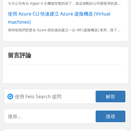
今天公司有台 Hyper-V 主機無預警的掛了，就這個剛好公司開發用的資料庫正好安裝在那壹台，為了讓大家能夠繼續工作，必須儘速將 VM 移至另一台 Hyper-V 伺服器，但是 VM 的設定都沒有匯出...
使用 Azure CLI 快速建立 Azure 虛擬機器 (Virtual
machines)
有時候我們想要在 Azure 很快速的建立一台 VM (虛擬機器) 來用，除了透過 Azure Portal 之外，我想最快速的方式，不外乎是透過 Azure CLI 命令列工具了，只要把之前筆記的
留言評論