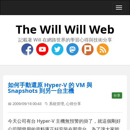
Togg
navi
The Will Will Web
記載著 Will 在網路世界的學習心得與技術分享
如何手動還原 Hyper-V 的 VM 與
Snapshots 到另一台主機
分享
📅 2009/09/18 00:43
📁
系統管理
,
心得分享
今天公司有台 Hyper-V 主機無預警的掛了，就這個剛好
公司開發用的資料庫正好安裝在那壹台，為了讓大家能