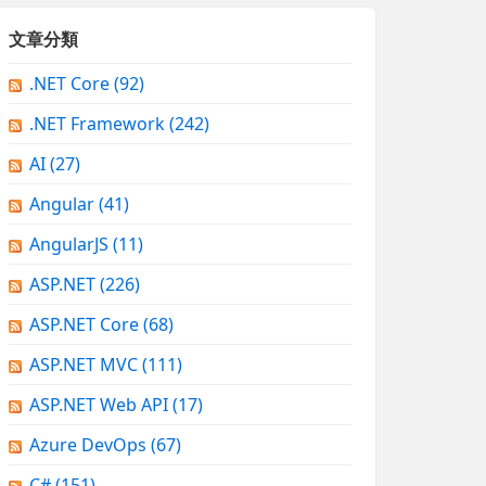
文章分類
.NET Core
(92)
.NET Framework
(242)
AI
(27)
Angular
(41)
AngularJS
(11)
ASP.NET
(226)
ASP.NET Core
(68)
ASP.NET MVC
(111)
ASP.NET Web API
(17)
Azure DevOps
(67)
C#
(151)