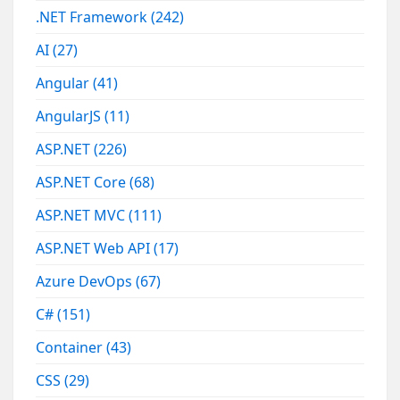
.NET Framework
(242)
AI
(27)
Angular
(41)
AngularJS
(11)
ASP.NET
(226)
ASP.NET Core
(68)
ASP.NET MVC
(111)
ASP.NET Web API
(17)
Azure DevOps
(67)
C#
(151)
Container
(43)
CSS
(29)