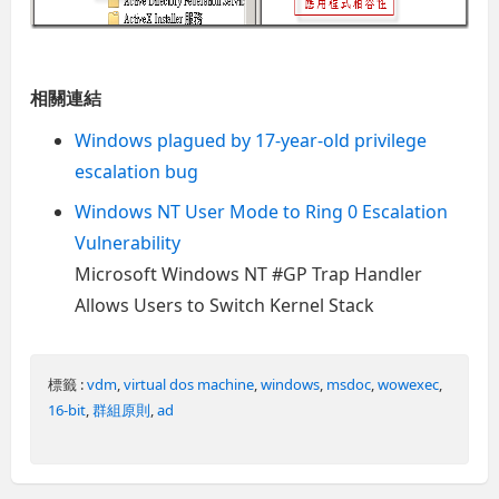
相關連結
Windows plagued by 17-year-old privilege
escalation bug
Windows NT User Mode to Ring 0 Escalation
Vulnerability
Microsoft Windows NT #GP Trap Handler
Allows Users to Switch Kernel Stack
標籤 :
vdm
,
virtual dos machine
,
windows
,
msdoc
,
wowexec
,
16-bit
,
群組原則
,
ad