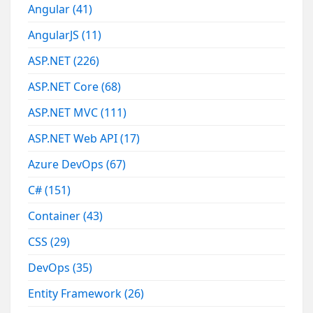
Angular
(41)
AngularJS
(11)
ASP.NET
(226)
ASP.NET Core
(68)
ASP.NET MVC
(111)
ASP.NET Web API
(17)
Azure DevOps
(67)
C#
(151)
Container
(43)
CSS
(29)
DevOps
(35)
Entity Framework
(26)