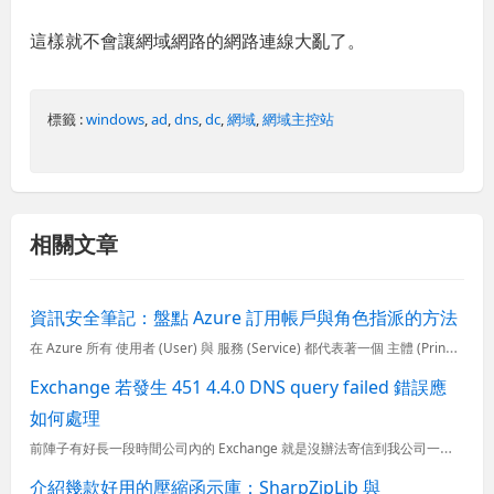
這樣就不會讓網域網路的網路連線大亂了。
標籤 :
windows
,
ad
,
dns
,
dc
,
網域
,
網域主控站
相關文章
資訊安全筆記：盤點 Azure 訂用帳戶與角色指派的方法
在 Azure 所有 使用者 (User) 與 服務 (Service) 都代表著一個 主體 (Principal)，而 Azure 的 RBAC (以角色為主的存取控制) 主要就是針對 主體 (Pr
Exchange 若發生 451 4.4.0 DNS query failed 錯誤應
如何處理
前陣子有好長一段時間公司內的 Exchange 就是沒辦法寄信到我公司一個合作夥伴的信箱裡，我公司裡的 Exchange 已經安裝超過5年了，第一次遇到這個問題，而且神奇的是，也只有這個合作夥伴的信箱...
介紹幾款好用的壓縮函示庫：SharpZipLib 與