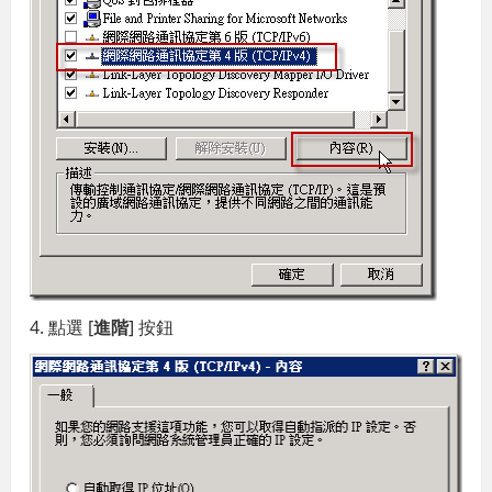
4. 點選 [
進階
] 按鈕