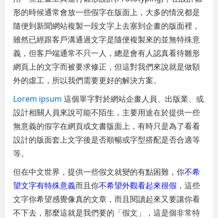
形的時候通常會放一些假字在版面上，大多的情況都是
隨便到新聞網站複製一段文字上去塞到企畫的版面裡，
雖然已經跟客戶溝通過文字是隨便複製來的並無特殊意
義，但客戶端通常不只一人，總是會有人認真看待雛形
網頁上的文字而被要求修正，但這對我們來說就是做額
外的虛工，所以我們需要更好的解決方案。
Lorem ipsum
這個單字對於網站企畫人員、出版業、或
設計相關人員來說可能不陌生，主要用途在於提供一些
無意義的假字在網頁或文書版面上，有時只是為了看看
設計的版面套上文字後是否順暢或字型搭配是否合適等
等。
但在中文世界，提供一些假文就變的有點困難，你
不希
望文字有特殊意義
而且你
不希望外觀看起來很假
，這些
文字你希望感覺像真的文章，而且閱讀起來又要讓你看
不下去，那麼這就是我們要的「假文」，這是個非常特