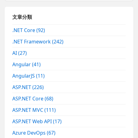
文章分類
.NET Core
(92)
.NET Framework
(242)
AI
(27)
Angular
(41)
AngularJS
(11)
ASP.NET
(226)
ASP.NET Core
(68)
ASP.NET MVC
(111)
ASP.NET Web API
(17)
Azure DevOps
(67)