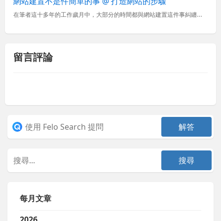
網站建置不是件簡單的事 @ 打造網站的步驟
在筆者這十多年的工作歲月中，大部分的時間都與網站建置這件事糾纏不清，最早期剛接觸網頁時還是用HE5 (漢書) 或 Notepad 開始撰寫 HTML 開發網站，偶爾回想起來感覺當時寫網頁好辛苦，都沒有
留言評論
每月文章
2026