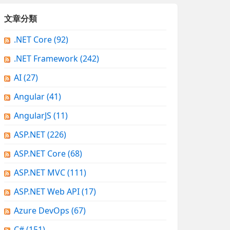
文章分類
.NET Core
(92)
.NET Framework
(242)
AI
(27)
Angular
(41)
AngularJS
(11)
ASP.NET
(226)
ASP.NET Core
(68)
ASP.NET MVC
(111)
ASP.NET Web API
(17)
Azure DevOps
(67)
C#
(151)