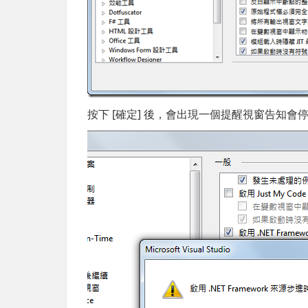
按下 [確定] 後，會出現一個提醒視窗告知會停用 J