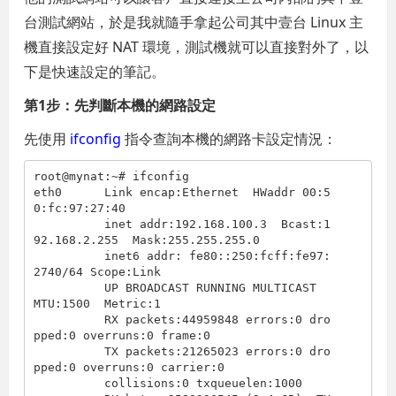
台測試網站，於是我就隨手拿起公司其中壹台 Linux 主
機直接設定好 NAT 環境，測試機就可以直接對外了，以
下是快速設定的筆記。
第1步：先判斷本機的網路設定
先使用
ifconfig
指令查詢本機的網路卡設定情況：
root@mynat:~# ifconfig

eth0      Link encap:Ethernet  HWaddr 00:5
0:fc:97:27:40

          inet addr:192.168.100.3  Bcast:1
92.168.2.255  Mask:255.255.255.0

          inet6 addr: fe80::250:fcff:fe97:
2740/64 Scope:Link

          UP BROADCAST RUNNING MULTICAST  
MTU:1500  Metric:1

          RX packets:44959848 errors:0 dro
pped:0 overruns:0 frame:0

          TX packets:21265023 errors:0 dro
pped:0 overruns:0 carrier:0

          collisions:0 txqueuelen:1000
