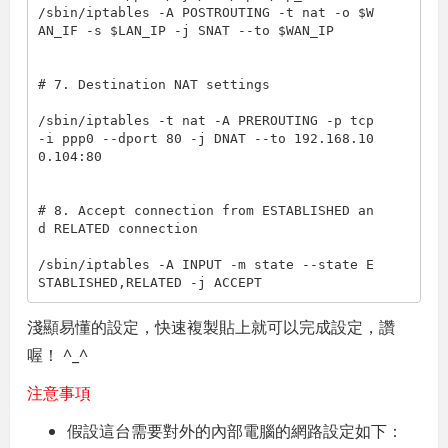
/sbin/iptables -A POSTROUTING -t nat -o $W
AN_IF -s $LAN_IP -j SNAT --to $WAN_IP

# 7. Destination NAT settings
/sbin/iptables -t nat -A PREROUTING -p tcp 
-i ppp0 --dport 80 -j DNAT --to 192.168.10
0.104:80

# 8. Accept connection from ESTABLISHED an
d RELATED connection
/sbin/iptables -A INPUT -m state --state E
STABLISHED,RELATED -j ACCEPT
淺顯易懂的設定，快速複製貼上就可以完成設定，讚
喔！ ^_^
注意事項
假設這台需要對外的內部電腦的網路設定如下：