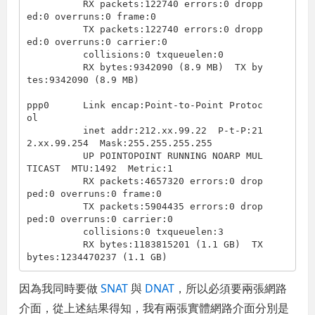
          RX packets:122740 errors:0 dropp
ed:0 overruns:0 frame:0

          TX packets:122740 errors:0 dropp
ed:0 overruns:0 carrier:0

          collisions:0 txqueuelen:0

          RX bytes:9342090 (8.9 MB)  TX by
tes:9342090 (8.9 MB)

ppp0      Link encap:Point-to-Point Protoc
ol

          inet addr:212.xx.99.22  P-t-P:21
2.xx.99.254  Mask:255.255.255.255

          UP POINTOPOINT RUNNING NOARP MUL
TICAST  MTU:1492  Metric:1

          RX packets:4657320 errors:0 drop
ped:0 overruns:0 frame:0

          TX packets:5904435 errors:0 drop
ped:0 overruns:0 carrier:0

          collisions:0 txqueuelen:3

          RX bytes:1183815201 (1.1 GB)  TX 
bytes:1234470237 (1.1 GB)
因為我同時要做
SNAT
與
DNAT
，所以必須要兩張網路
介面，從上述結果得知，我有兩張實體網路介面分別是