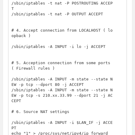
/sbin/iptables -t nat -P POSTROUTING ACCEP
T

/sbin/iptables -t nat -P OUTPUT ACCEPT

# 4. Accept connection from LOCALHOST ( lo
opback )
/sbin/iptables -A INPUT -i lo -j ACCEPT

# 5. Acception connection from some ports 
( Firewall rules )
/sbin/iptables -A INPUT -m state --state N
EW -p tcp --dport 80 -j ACCEPT

/sbin/iptables -A INPUT -m state --state N
EW -p tcp -s 210.xx.33.99 --dport 21 -j AC
CEPT

# 6. Source NAT settings
/sbin/iptables -A INPUT -i $LAN_IF -j ACCE
PT

echo 
"1"
 > /proc/sys/net/ipv4/ip_forward
