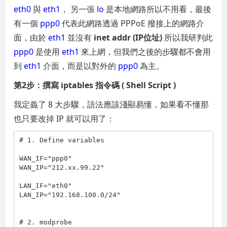
eth0
與
eth1
， 另一張
lo
是本地網路所以不用看，最後
有一個
ppp0
代表此網路透過 PPPoE 撥接上的網路介
面，由於
eth1
並沒有
inet addr (IP位址)
所以我研判此
ppp0
是使用
eth1
來上網，但我們之後的步驟都不會用
到
eth1
介面，而是以對外的
ppp0
為主。
第2步：撰寫 iptables 指令碼 ( Shell Script )
我定義了 8 大步驟，語法應該淺顯易懂，如果看不懂那
也只要改掉 IP 就可以用了：
# 1. Define variables
WAN_IF=
"ppp0"
WAN_IP=
"212.xx.99.22"
LAN_IF=
"eth0"
LAN_IP=
"192.168.100.0/24"
# 2. modprobe