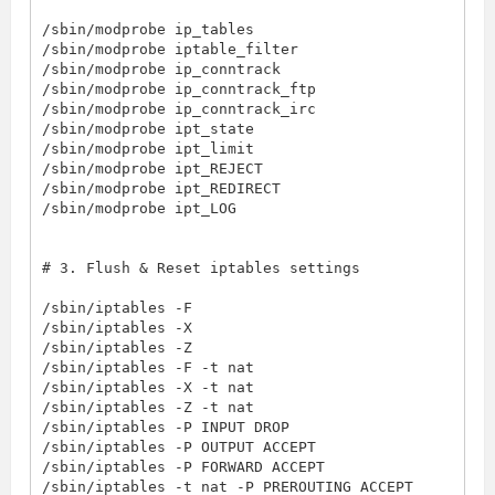
/sbin/modprobe ip_tables

/sbin/modprobe iptable_filter

/sbin/modprobe ip_conntrack

/sbin/modprobe ip_conntrack_ftp

/sbin/modprobe ip_conntrack_irc

/sbin/modprobe ipt_state

/sbin/modprobe ipt_limit

/sbin/modprobe ipt_REJECT

/sbin/modprobe ipt_REDIRECT

/sbin/modprobe ipt_LOG

# 3. Flush & Reset iptables settings
/sbin/iptables -F

/sbin/iptables -X

/sbin/iptables -Z

/sbin/iptables -F -t nat

/sbin/iptables -X -t nat

/sbin/iptables -Z -t nat

/sbin/iptables -P INPUT DROP

/sbin/iptables -P OUTPUT ACCEPT

/sbin/iptables -P FORWARD ACCEPT

/sbin/iptables -t nat -P PREROUTING ACCEPT
