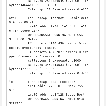
          RX bytes:2588336545 (2.4 GB)  TX 
bytes:1464481539 (1.3 GB)

          Interrupt:11 Base address:0xe000

eth1      Link encap:Ethernet  HWaddr 00:e
0:4c:77:00:cf

          inet6 addr: fe80::2e0:4cff:fe77:
cf/64 Scope:Link

          UP BROADCAST RUNNING MULTICAST  
MTU:1500  Metric:1

          RX packets:43561456 errors:0 dro
pped:0 overruns:0 frame:0

          TX packets:49707027 errors:0 dro
pped:0 overruns:7 carrier:0

          collisions:0 txqueuelen:1000

          RX bytes:3452815533 (3.2 GB)  TX 
bytes:122773952 (117.0 MB)

          Interrupt:10 Base address:0xdc00

lo        Link encap:Local Loopback

          inet addr:127.0.0.1  Mask:255.0.
0.0

          inet6 addr: ::1/128 Scope:Host

          UP LOOPBACK RUNNING  MTU:16436  
Metric:1
