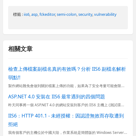
標籤 :
iis6
,
asp
,
fckeditor
,
semi-colon
,
security
,
vulnerability
相關文章
檢查上傳檔案副檔名真的有效嗎？分析 IIS6 副檔名解析
弱點!!
製作網站難免會做到關於檔案上傳的功能，如果為了安全考量可能會限制其特定副檔名才能上傳，以免使用者上傳了不該上傳的檔案類型（例如 *.exe 執行檔），不過光是檢查檔案結尾的副檔名真的就安全了嗎？那可不...
ASP.NET 4.0 安裝在 IIS6 最常遇到的四個問題
昨天同事將一個 ASP.NET 4.0 的網站安裝到客戶的 IIS6 主機上 (測試環境)，結果過程非常不順利，他們曾經一度覺得客戶的主機不知道經過幾隻手蹂躪過了（因為有好多人在共用 Administ...
IIS6：HTTP 401.1 - 未經授權：因認證無效而存取遭到
拒絕
我有個客戶的主機位於中國大陸，作業系統是簡體版的 Windows Server 2003，預設網站停用中，正式網站的站台可以正常運作，但我們做的新網站安裝完之後卻發現總是無法遠端瀏覽，只能在本機看到網...