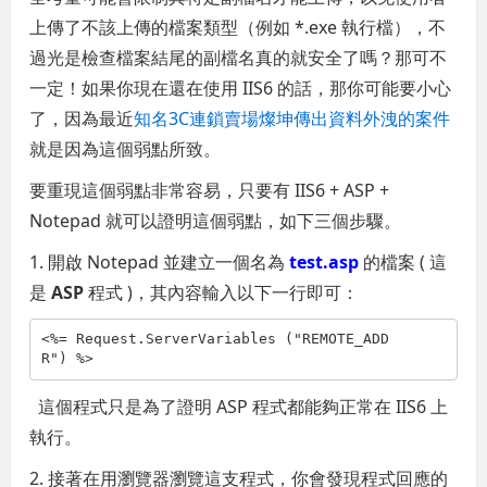
上傳了不該上傳的檔案類型（例如 *.exe 執行檔），不
過光是檢查檔案結尾的副檔名真的就安全了嗎？那可不
一定！如果你現在還在使用 IIS6 的話，那你可能要小心
了，因為最近
知名3C連鎖賣場燦坤傳出資料外洩的案件
就是因為這個弱點所致。
要重現這個弱點非常容易，只要有 IIS6 + ASP +
Notepad 就可以證明這個弱點，如下三個步驟。
1. 開啟 Notepad 並建立一個名為
test.asp
的檔案 ( 這
是
ASP
程式 )，其內容輸入以下一行即可：
<%= Request.ServerVariables (
"REMOTE_ADD
R"
) %>
這個程式只是為了證明 ASP 程式都能夠正常在 IIS6 上
執行。
2. 接著在用瀏覽器瀏覽這支程式，你會發現程式回應的