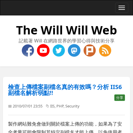
Togg
navi
The Will Will Web
記載著 Will 在網路世界的學習心得與技術分享
檢查上傳檔案副檔名真的有效嗎？分析 IIS6
副檔名解析弱點!!
分享
📅 2010/07/01 23:55
📁
IIS
,
PHP
,
Security
製作網站難免會做到關於檔案上傳的功能，如果為了安
全考量可能會限制其特定副檔名才能上傳，以免使用者