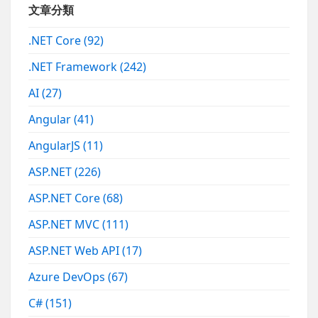
文章分類
.NET Core
(92)
.NET Framework
(242)
AI
(27)
Angular
(41)
AngularJS
(11)
ASP.NET
(226)
ASP.NET Core
(68)
ASP.NET MVC
(111)
ASP.NET Web API
(17)
Azure DevOps
(67)
C#
(151)