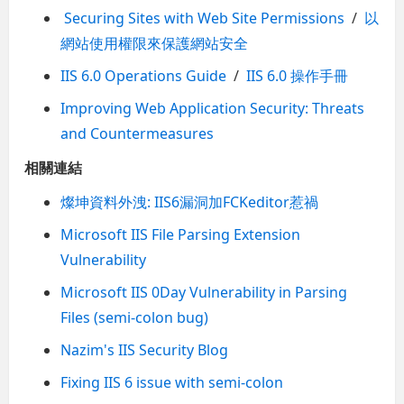
Securing Sites with Web Site Permissions
/
以
網站使用權限來保護網站安全
IIS 6.0 Operations Guide
/
IIS 6.0 操作手冊
Improving Web Application Security: Threats
and Countermeasures
相關連結
燦坤資料外洩: IIS6漏洞加FCKeditor惹禍
Microsoft IIS File Parsing Extension
Vulnerability
Microsoft IIS 0Day Vulnerability in Parsing
Files (semi-colon bug)
Nazim's IIS Security Blog
Fixing IIS 6 issue with semi-colon