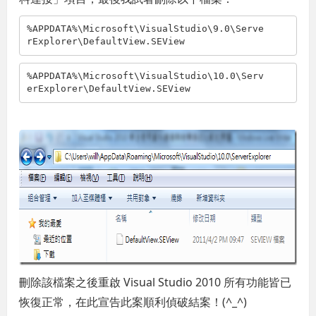
%APPDATA%\Microsoft\VisualStudio\9.0\Serve
rExplorer\DefaultView.SEView
%APPDATA%\Microsoft\VisualStudio\10.0\Serv
erExplorer\DefaultView.SEView
刪除該檔案之後重啟 Visual Studio 2010 所有功能皆已
恢復正常，在此宣告此案順利偵破結案！(^_^)