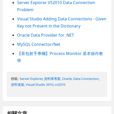
Server Explorer VS2010 Data Connection
Problem
Visual Studio Adding Data Connections - Given
Key not Present in the Dictionary
Oracle Data Provider for .NET
MySQL Connector/Net
【茶包射手專欄】Process Monitor 基本操作教
學
標籤 :
Server Explorer
,
資料庫專案
,
Oracle
,
Data Connection
,
資料連接
,
Visual Studio 2010
,
vs2010
相關文章