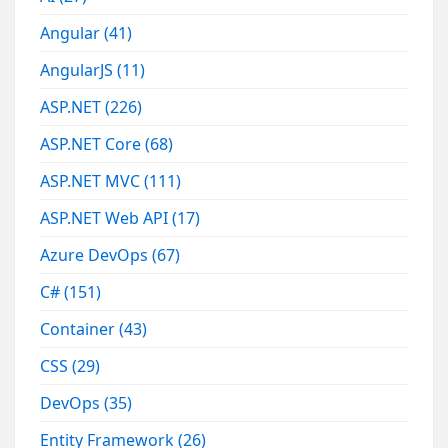
Angular
(41)
AngularJS
(11)
ASP.NET
(226)
ASP.NET Core
(68)
ASP.NET MVC
(111)
ASP.NET Web API
(17)
Azure DevOps
(67)
C#
(151)
Container
(43)
CSS
(29)
DevOps
(35)
Entity Framework
(26)