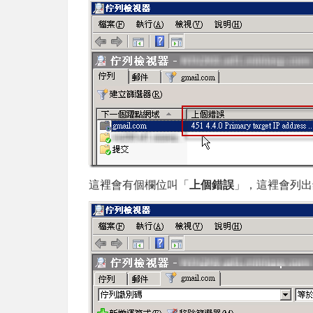
這裡會有個欄位叫「
上個錯誤
」，這裡會列出