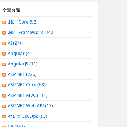
文章分類
.NET Core
(92)
.NET Framework
(242)
AI
(27)
Angular
(41)
AngularJS
(11)
ASP.NET
(226)
ASP.NET Core
(68)
ASP.NET MVC
(111)
ASP.NET Web API
(17)
Azure DevOps
(67)
C#
(151)