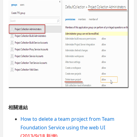
相關連結
How to delete a team project from Team
Foundation Service using the web UI
(2013/9/18 新增)