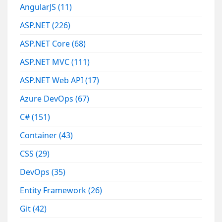
AngularJS
(11)
ASP.NET
(226)
ASP.NET Core
(68)
ASP.NET MVC
(111)
ASP.NET Web API
(17)
Azure DevOps
(67)
C#
(151)
Container
(43)
CSS
(29)
DevOps
(35)
Entity Framework
(26)
Git
(42)