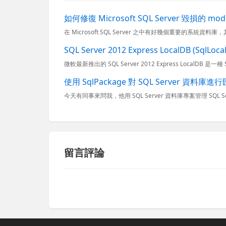
如何修復 Microsoft SQL Server 毀損的 mo
SQL Server 2012 Express LocalDB (SqlL
使用 SqlPackage 對 SQL Server 資料
留言評論