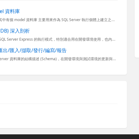
del 資料庫
在 Microsoft SQL Server 之中有好幾個重要的系統資料庫，其中有個 model 資料庫 主要用來作為 SQL Server 執行個體上建立之所有新資料庫的範本。因為 SQL Serv
ocalDB) 深入剖析
微軟最新推出的 SQL Server 2012 Express LocalDB 是一種 SQL Server Express 的執行模式，特別適合用在開發環境使用，也內建在 Visual Studio
庫進行匯出/匯入/擷取/發行/編寫/報告
今天有同事來問我，他用 SQL Server 資料庫專案管理 SQL Server 資料庫的結構描述 (Schema)，在開發環境與測試環境的更新與比對都沒有問題，但偏偏正式機上的 SQL Serve