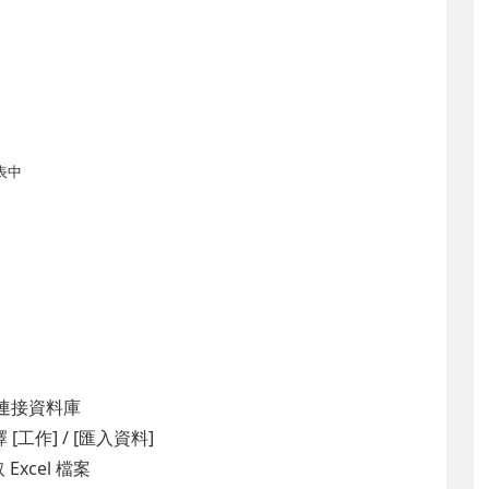
料表中
具並連接資料庫
作] / [匯入資料]
 Excel 檔案