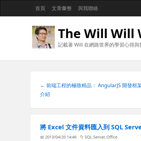
首頁
文章彙整
與我聯絡
The Will Will
記載著 Will 在網路世界的學習心得
← 前端工程的極致精品： AngularJS 開發框
介紹
將 Excel 文件資料匯入到 SQL Se
📅 2013/04/20 14:46
📁
SQL Server
,
Office