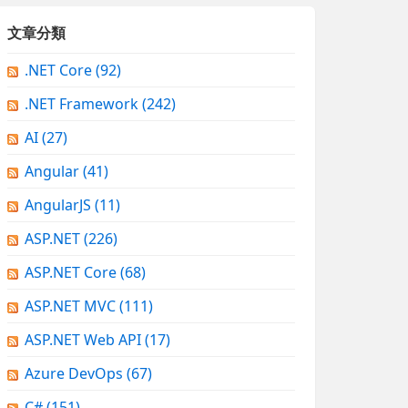
文章分類
.NET Core
(92)
.NET Framework
(242)
AI
(27)
Angular
(41)
AngularJS
(11)
ASP.NET
(226)
ASP.NET Core
(68)
ASP.NET MVC
(111)
ASP.NET Web API
(17)
Azure DevOps
(67)
C#
(151)