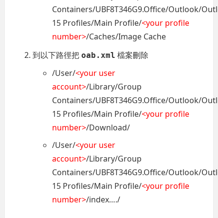
Containers/UBF8T346G9.Office/Outlook/Out
15 Profiles/Main Profile/
<your profile
number>
/Caches/Image Cache
到以下路徑把
檔案刪除
oab.xml
/User/
<your user
account>
/Library/Group
Containers/UBF8T346G9.Office/Outlook/Out
15 Profiles/Main Profile/
<your profile
number>
/Download/
/User/
<your user
account>
/Library/Group
Containers/UBF8T346G9.Office/Outlook/Out
15 Profiles/Main Profile/
<your profile
number>
/index…./