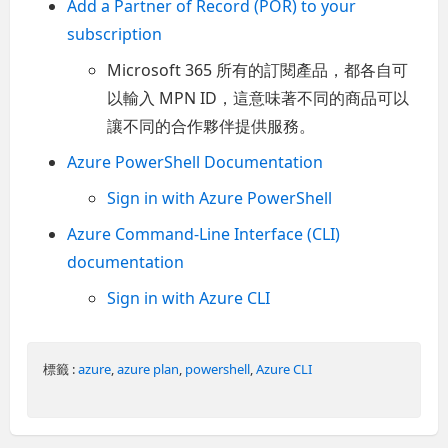
Add a Partner of Record (POR) to your
subscription
Microsoft 365 所有的訂閱產品，都各自可
以輸入 MPN ID，這意味著不同的商品可以
讓不同的合作夥伴提供服務。
Azure PowerShell Documentation
Sign in with Azure PowerShell
Azure Command-Line Interface (CLI)
documentation
Sign in with Azure CLI
標籤 :
azure
,
azure plan
,
powershell
,
Azure CLI