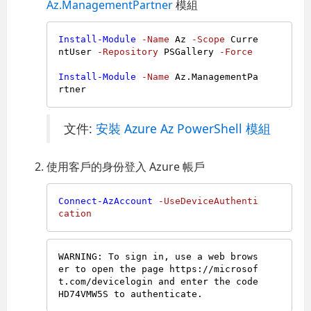
Az.ManagementPartner
模組
Install-Module
-Name
 Az 
-Scope
 Curre
ntUser 
-Repository
 PSGallery 
-Force
Install-Module
-Name
 Az.ManagementPa
文件:
安裝 Azure Az PowerShell 模組
使用客戶的身份登入 Azure 帳戶
Connect-AzAccount
-UseDeviceAuthenti
cation
WARNING: To sign in, use a web brows
er to open the page https://microsof
t.com/devicelogin and enter the code 