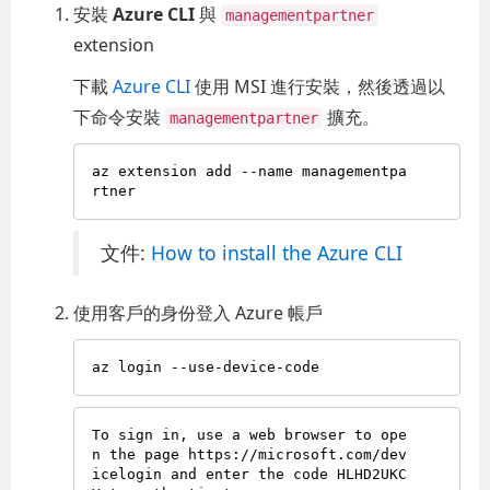
安裝
Azure CLI
與
managementpartner
extension
下載
Azure CLI
使用 MSI 進行安裝，然後透過以
下命令安裝
擴充。
managementpartner
az extension add --name managementpa
文件:
How to install the Azure CLI
使用客戶的身份登入 Azure 帳戶
To sign in, use a web browser to ope
n the page https://microsoft.com/dev
icelogin and enter the code HLHD2UKC