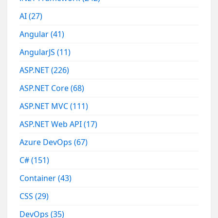
AI
(27)
Angular
(41)
AngularJS
(11)
ASP.NET
(226)
ASP.NET Core
(68)
ASP.NET MVC
(111)
ASP.NET Web API
(17)
Azure DevOps
(67)
C#
(151)
Container
(43)
CSS
(29)
DevOps
(35)