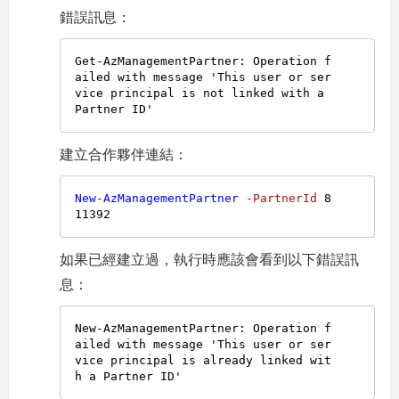
錯誤訊息：
Get-AzManagementPartner: Operation f
ailed with message 'This user or ser
vice principal is not linked with a 
建立合作夥伴連結：
New-AzManagementPartner
-PartnerId
8
11392
如果已經建立過，執行時應該會看到以下錯誤訊
息：
New-AzManagementPartner: Operation f
ailed with message 'This user or ser
vice principal is already linked wit