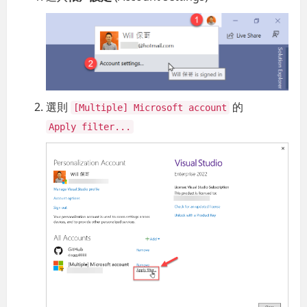
選則
的
[Multiple] Microsoft account
Apply filter...