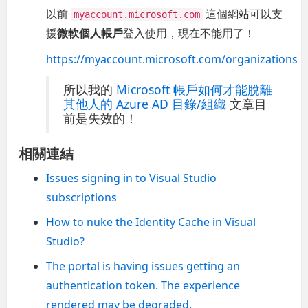
以前
這個網站可以支
myaccount.microsoft.com
援
微軟個人帳戶
登入使用，現在不能用了！
https://myaccount.microsoft.com/organizations
所以我的
Microsoft 帳戶如何才能脫離
其他人的 Azure AD 目錄/組織
文章目
前是失效的！
相關連結
Issues signing in to Visual Studio
subscriptions
How to nuke the Identity Cache in Visual
Studio?
The portal is having issues getting an
authentication token. The experience
rendered may be degraded.