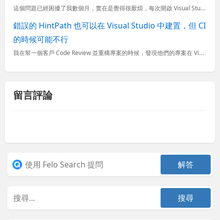
這個問題已經困擾了我數個月，實在是覺得很厭煩，每次開啟 Visual Studio 2022 就會不斷的提醒我要不斷登入，然後還是登入不成功，上網找了非常多類似的問題，但沒有一個是有解決的。這篇文章我
錯誤的 HintPath 也可以在 Visual Studio 中建置，但 CI
的時候可能不行
我在幫一個客戶 Code Review 並重構專案的時候，發現他們的專案在 Visual Studio 2019 都可以順利的建置專案，但是透過 Azure Pipelines 使用 MSBuild
留言評論