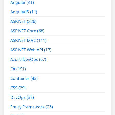
Angular
(41)
AngularJS
(11)
ASP.NET
(226)
ASP.NET Core
(68)
ASP.NET MVC
(111)
ASP.NET Web API
(17)
Azure DevOps
(67)
C#
(151)
Container
(43)
CSS
(29)
DevOps
(35)
Entity Framework
(26)