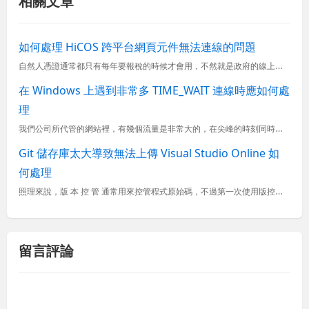
相關文章
如何處理 HiCOS 跨平台網頁元件無法連線的問題
自然人憑證通常都只有每年要報稅的時候才會用，不然就是政府的線上服務會用到，一般企業鮮少使用，原因無他，就是各種憑證應用的 UX 實在是太差了。最近因為被一家客戶要求要用工商憑證與自然人憑證簽署 NDA
在 Windows 上遇到非常多 TIME_WAIT 連線時應如何處
理
我們公司所代管的網站裡，有幾個流量是非常大的，在尖峰的時刻同時上線人數可能高達數千到數萬人，而在這個時候如果使用 netstat 或 TCPView 查看所有 TCP 連線時就會看到非常多處於 TIM...
Git 儲存庫太大導致無法上傳 Visual Studio Online 如
何處理
照理來說，版 本 控 管 通常用來控管程式原始碼，不過第一次使用版控的人總是抓不準尺度，硬是把動輒數百 MB 的影片放進版本庫，不然就是設計師把數十到數百 MB 的 ai 檔簽入到版本庫中。你知道的，
留言評論