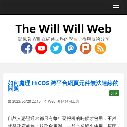
Togg
navi
The Will Will Web
記載著 Will 在網路世界的學習心得與技術分享
如何處理 HiCOS 跨平台網頁元件無法連線的
問題
分享
📅 2023/06/28 22:15
📁
Web
,
介紹好用工具
自然人憑證通常都只有每年要報稅的時候才會用，不然
就是政府的線上服務會用到，一般企業鮮少使用，原因