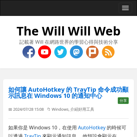
Togg
navi
The Will Will Web
記載著 Will 在網路世界的學習心得與技術分享
如何讓 AutoHotkey 的 TrayTip 命令成功顯
示訊息在 Windows 10 的通知中心
分享
📅 2024/07/28 15:08
📁
Windows
,
介紹好用工具
如果你是 Windows 10，在使用
AutoHotkey
的時候可
以透過
TrayTip
來顯示通知訊息， 他預設會顯示在