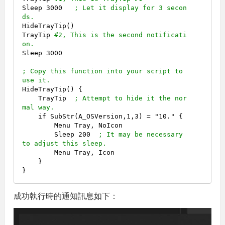
Sleep 3000   
; Let it display for 3 secon
ds.
HideTrayTip()

TrayTip 
#2, This is the second notificati
on.
Sleep 3000

; Copy this function into your script to 
use it.
HideTrayTip() {

    TrayTip  
; Attempt to hide it the nor
mal way.
    if SubStr(A_OSVersion,1,3) = "10." {

        Menu Tray, NoIcon

        Sleep 200  
; It may be necessary 
to adjust this sleep.
        Menu Tray, Icon

    }

成功執行時的通知訊息如下：