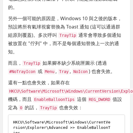
的。
另外一個可能的原因是，Windows 10 與之後的版本，
預設將所有氣球視窗替換為 Toast 通知 (這可以通過群
組原則覆蓋)。多次呼叫
通常會導致多個通知
TrayTip
被放置在 "佇列" 中，而不是每個通知替換上一次的通
知。
而且，
如果腳本缺少系統匣圖示 (透過
TrayTip
或
,
,
) 也會失效。
#NoTrayIcon
Menu
Tray
NoIcon
還有一點也會失效，如果存在
HKCU\Software\Microsoft\Windows\CurrentVersion\Explo
機碼，而且
這個
值設
EnableBalloonTips
REG_DWORD
定為
的話，
也會失效：
0
TrayTip
HKCU\Software\Microsoft\Windows\CurrentVe
rsion\Explorer\Advanced >> EnableBalloonT