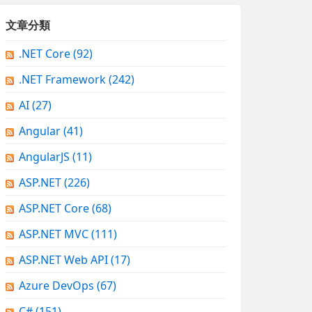
文章分類
.NET Core
(92)
.NET Framework
(242)
AI
(27)
Angular
(41)
AngularJS
(11)
ASP.NET
(226)
ASP.NET Core
(68)
ASP.NET MVC
(111)
ASP.NET Web API
(17)
Azure DevOps
(67)
C#
(151)