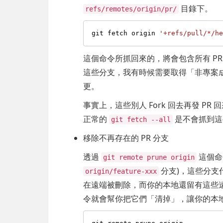
目錄下。
refs/remotes/origin/pr/
git fetch origin 
'+refs/pull/*/h
這個命令所抓回來的，將會包含所有 PR 
這些分支，我有時候需要取得「非專案成員」
更。
事實上，這些別人 Fork 回去再發 PR
正常的
是不會抓到這
git fetch --all
移除不再存在的 PR 分支
透過
這個命
git remote prune origin
分支)，這些分支代
origin/feature-xxx
在遠端被刪除，而你的本地還留有這些遠端追蹤分支
令就會幫你把它們「清掉」，讓你的本