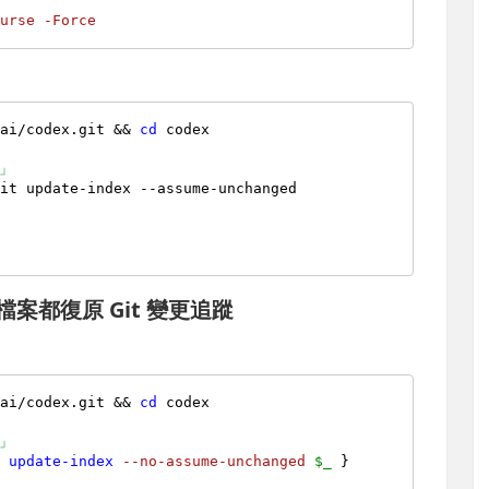
curse
-Force
nai/codex.git && 
cd
 codex

」
it update-index --assume-unchanged

檔案都復原 Git 變更追蹤
nai/codex.git && 
cd
 codex

」
t 
update-index
--no-assume-unchanged
$_
 }
