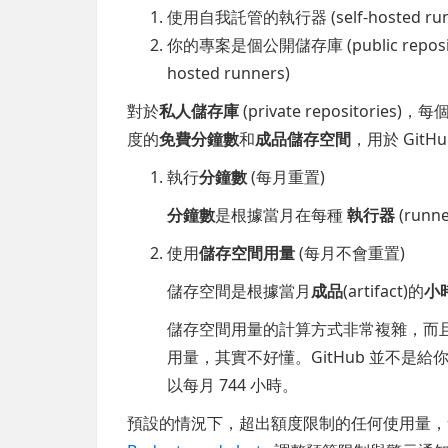
使用自我託管的執行器 (self-hosted run
你的專案是個公開儲存庫 (public reposi
hosted runners)
對於
私人儲存庫
(private repositor
度的
免費分鐘數
和
成品儲存空間
，用於 Gi
執行
分鐘數
(每月重置)
分鐘數
是根據當月在每種
執行器
(run
使用
儲存空間用量
(每月不會重置)
儲存空間是根據當月
成品
(artifact)的
小
儲存空間用量的計算方式非常複雜，而
用量，其實不好懂。GitHub 並不是
以每月 744 小時。
預設的情況下，超出額度限制的任何使用量，