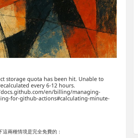
ifact storage quota has been hit. Unable to
recalculated every 6-12 hours.
://docs.github.com/en/billing/managing-
lling-for-github-actions#calculating-minute-
候，以下這兩種情境是完全免費的：