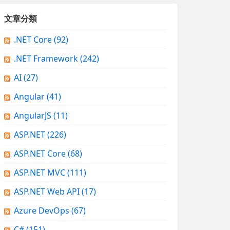
文章分類
.NET Core
(92)
.NET Framework
(242)
AI
(27)
Angular
(41)
AngularJS
(11)
ASP.NET
(226)
ASP.NET Core
(68)
ASP.NET MVC
(111)
ASP.NET Web API
(17)
Azure DevOps
(67)
C#
(151)