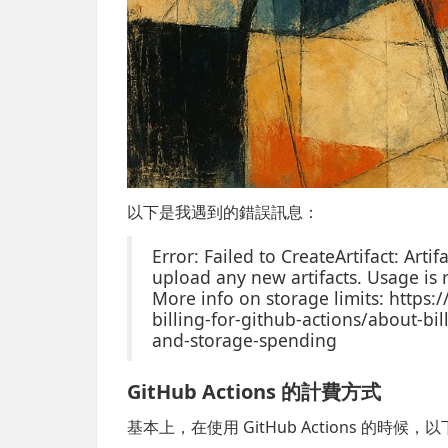
以下是我遇到的錯誤訊息：
Error: Failed to CreateArtifact: Art
upload any new artifacts. Usage is 
More info on storage limits: https
billing-for-github-actions/about-bi
and-storage-spending
GitHub Actions 的計費方式
基本上，在使用 GitHub Actions 的時