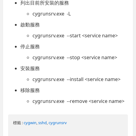
列出目前所安裝的服務
cygrunsrv.exe -L
啟動服務
cygrunsrv.exe --start <service name>
停止服務
cygrunsrv.exe --stop <service name>
安裝服務
cygrunsrv.exe --install <service name>
移除服務
cygrunsrv.exe --remove <service name>
標籤 :
cygwin
,
sshd
,
cygrunsrv