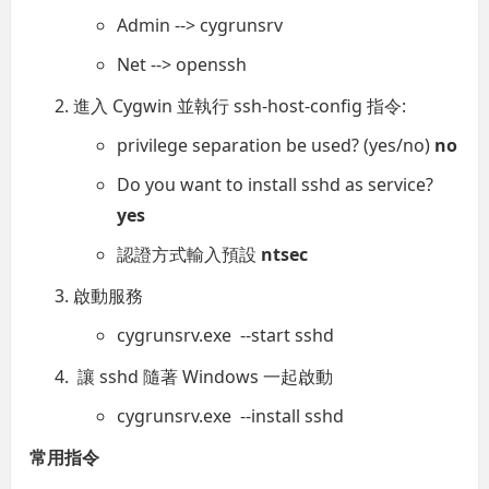
Admin --> cygrunsrv
Net --> openssh
進入 Cygwin 並執行 ssh-host-config 指令:
privilege separation be used? (yes/no)
no
Do you want to install sshd as service?
yes
認證方式輸入預設
ntsec
啟動服務
cygrunsrv.exe --start sshd
讓 sshd 隨著 Windows 一起啟動
cygrunsrv.exe --install sshd
常用指令