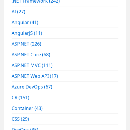
.NET Framework
(242)
AI
(27)
Angular
(41)
AngularJS
(11)
ASP.NET
(226)
ASP.NET Core
(68)
ASP.NET MVC
(111)
ASP.NET Web API
(17)
Azure DevOps
(67)
C#
(151)
Container
(43)
CSS
(29)
DevOps
(35)