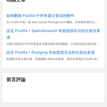
如何刪除 Postfix 中所有還沒發送的郵件
在 Postfix 中有一套 Mail Queue Management 機制，所有郵件都可以全自動的處理，但在發送大量郵件時，有些必要的維護就可能就有需要手動處理，例如刪除所有還在 Queue 中的...
設定 Postfix + SpamAssassin 有效阻擋非法的垃圾信來
源
這陣子因為2010年世界盃足球賽與端午節的關係，公司收到的垃圾信特別的多，我公司才十幾人但光是一個早上被 SpamAssassin 偵測到的垃圾信就有 3,000 多封垃圾郵件，由於這些垃圾郵件難免會...
設定 Postfix + Postgrey 有效阻擋非法的垃圾信來源
延續昨天的文章主題，透過網友 Willie 的推薦，我決定替我的 Postfix 加上 Postgrey 機制，Postgrey 的運作機制是讓 SMTP 收到郵件後先回應 450 (Requeste...
留言評論