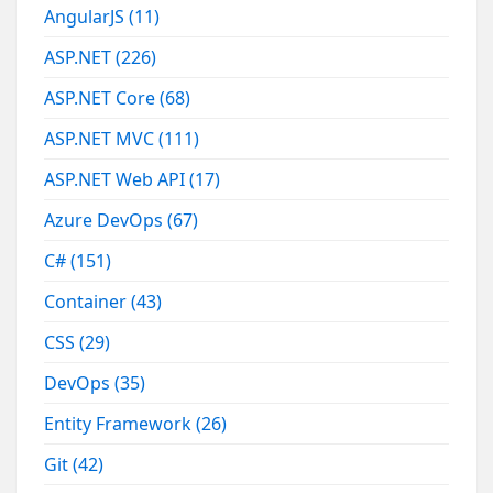
AngularJS
(11)
ASP.NET
(226)
ASP.NET Core
(68)
ASP.NET MVC
(111)
ASP.NET Web API
(17)
Azure DevOps
(67)
C#
(151)
Container
(43)
CSS
(29)
DevOps
(35)
Entity Framework
(26)
Git
(42)