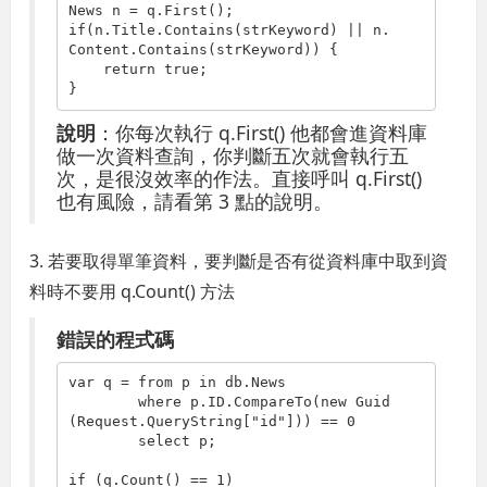
if
(n.Title.Contains(strKeyword) || n.
Content.Contains(strKeyword)) {

return
true
;

}
說明
：你每次執行 q.First() 他都會進資料庫
做一次資料查詢，你判斷五次就會執行五
次，是很沒效率的作法。直接呼叫 q.First()
也有風險，請看第 3 點的說明。
3. 若要取得單筆資料，要判斷是否有從資料庫中取到資
料時不要用 q.Count() 方法
錯誤的程式碼
var q = 
from
 p 
in
 db.News

where
 p.ID.CompareTo(
new
 Guid
(Request.QueryString[
"id"
])) == 0

select
 p;

if
 (q.Count() == 1)
