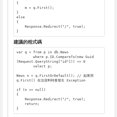
{

    m = q.First();

else
{   

    Response.Redirect(
"/"
, 
true
);

}
建議的程式碼
var q = 
from
 p 
in
 db.News

where
 p.ID.CompareTo(
new
 Guid
(Request.QueryString[
"id"
])) == 0

select
 p;

News n = q.FirstOrDefault(); 
// 如果用 
q.First() 在沒資料時會發生 Exception
if
 (n == 
null
)

{

    Response.Redirect(
"/"
, 
true
);

return
;

}