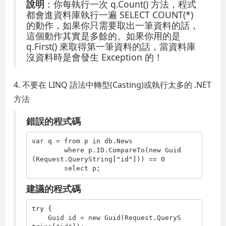
說明
：你每執行一次 q.Count() 方法，程式
都會進資料庫執行一遍 SELECT COUNT(*)
的動作，如果你只需要取出一筆資料的話，
這個動作其實是多餘的。如果你用的是
q.First() 來取得第一筆資料的話，當資料庫
沒資料時是會發生 Exception 的！
4. 不要在 LINQ 語法中轉型(Casting)或執行太多的 .NET
方法
錯誤的程式碼
var q = 
from
 p 
in
 db.News

where
 p.ID.CompareTo(
new
 Guid
(Request.QueryString[
"id"
])) == 0

select
 p;
建議的程式碼
try
 {

    Guid id = 
new
 Guid(Request.QueryS