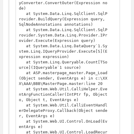
yConverter.ConvertOuter(Expression no
de)

   at System.Data.Linq.SqlClient.SqlP
rovider.BuildQuery(Expression query, 
SqlNodeAnnotations annotations)

   at System.Data.Linq.SqlClient.SqlP
rovider.System.Data.Linq.Provider.IPr
ovider.Execute(Expression query)

   at System.Data.Linq.DataQuery`1.Sy
stem.Linq.IQueryProvider.Execute[S](E
xpression expression)

   at System.Linq.Queryable.Count[TSo
urce](IQueryable`1 source)

   at ASP.masterpage_master.Page_Load
(Object sender, EventArgs e) in c:\XX
X\AAA\BBB\MasterPage.master:line 20

   at System.Web.Util.CalliHelper.Eve
ntArgFunctionCaller(IntPtr fp, Object 
o, Object t, EventArgs e)

   at System.Web.Util.CalliEventHandl
erDelegateProxy.Callback(Object sende
r, EventArgs e)

   at System.Web.UI.Control.OnLoad(Ev
entArgs e)

   at System.Web.UI.Control.LoadRecur