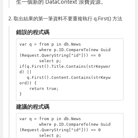
生一個新的 DataContext 浪費資源。
2. 取出結果的第一筆資料不要重複執行 q.First() 方法
錯誤的程式碼
var q = 
from
 p 
in
 db.News

where
 p.ID.CompareTo(
new
 Guid
(Request.QueryString[
"id"
])) == 0

select
if
(q.First().Title.Contains(strKeywor
d) || 

   q.First().Content.Contains(strKeyw
ord)) {

return
true
;

}
建議的程式碼
var q = 
from
 p 
in
 db.News

where
 p.ID.CompareTo(
new
 Guid
(Request.QueryString[
"id"
])) == 0

select
 p;
