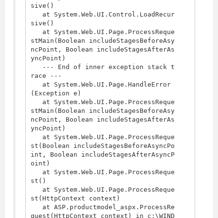
sive()

   at System.Web.UI.Control.LoadRecur
sive()

   at System.Web.UI.Page.ProcessReque
stMain(Boolean includeStagesBeforeAsy
ncPoint, Boolean includeStagesAfterAs
yncPoint)

   --- End of inner exception stack t
race ---

   at System.Web.UI.Page.HandleError
(Exception e)

   at System.Web.UI.Page.ProcessReque
stMain(Boolean includeStagesBeforeAsy
ncPoint, Boolean includeStagesAfterAs
yncPoint)

   at System.Web.UI.Page.ProcessReque
st(Boolean includeStagesBeforeAsyncPo
int, Boolean includeStagesAfterAsyncP
oint)

   at System.Web.UI.Page.ProcessReque
st()

   at System.Web.UI.Page.ProcessReque
st(HttpContext context)

   at ASP.productmodel_aspx.ProcessRe
quest(HttpContext context) in c:\WIND