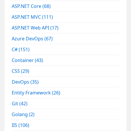
ASP.NET Core
(68)
ASP.NET MVC
(111)
ASP.NET Web API
(17)
Azure DevOps
(67)
C#
(151)
Container
(43)
CSS
(29)
DevOps
(35)
Entity Framework
(26)
Git
(42)
Golang
(2)
IIS
(106)