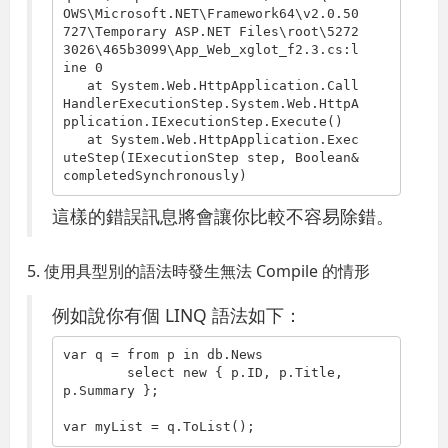
OWS\Microsoft.NET\Framework64\v2.0.50
727\Temporary ASP.NET Files\root\5272
3026\465b3099\App_Web_xglot_f2.3.cs:l
ine 0

   at System.Web.HttpApplication.Call
HandlerExecutionStep.System.Web.HttpA
pplication.IExecutionStep.Execute()

   at System.Web.HttpApplication.Exec
uteStep(IExecutionStep step, Boolean& 
completedSynchronously)
這樣的錯誤訊息將會讓你比較不容易除錯。
5. 使用具型別的語法時發生無法 Compile 的情形
例如說你有個 LINQ 語法如下：
var q = 
from
 p 
in
 db.News

select
new
 { p.ID, p.Title, 
p.Summary };

var myList = q.ToList();