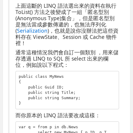
上面這斷的 LINQ 語法選出來的資料在執行
ToList() 方法之後變成了一組「匿名型別
(Anonymous Type)集合」，但是匿名型別
是無法當成參數傳遞的，也無法序列化
(
Serialization
)，也就是說你沒辦法把這些資
料存在 ViewState、Session 或 Cache 物件
裡！
通常這種情況我們會自訂一個類別 ，用來儲
存透過 LINQ to SQL 所 select 出來的欄
位，例如說以下程式：
public
class
 MyNews

{

public
 Guid ID;

public
string
 Title;

public
string
 Summary;

}
而你原本的 LINQ 語法要改成這樣：
var q = 
from
 p 
in
 db.News

select
new
 MyNews { p.ID, p.T