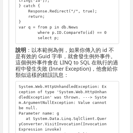
tring[
"id"
]);

} 
catch
 {

    Response.Redirect(
"/"
, 
true
);

return
;

}

var q = 
from
 p 
in
 db.News

where
 p.ID.CompareTo(id) == 0

select
 p;
說明
：以本範例為例，如果你傳入的 id 不
是有效的 Guid 字串，就會發生例外事件。
這個例外事件會在 LINQ to SQL 在執行的過
程中發生失敗 (Inner Exception)，他會給你
類似這樣的錯誤訊息：
System.Web.HttpUnhandledException: Ex
ception of type 'System.Web.HttpUnhan
dledException' was thrown. ---
>
 Syste
m.ArgumentNullException: Value cannot 
be null.

Parameter name: g

   at System.Data.Linq.SqlClient.Quer
yConverter.VisitInvocation(Invocation
Expression invoke)
