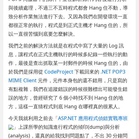
與後續處理，不過三不五時程式都會 Hang 住不動，導
致分析作業無法進行下去。又因為我們在開發環境一直
都很正常的執行，程式是到正式主機才 Hang 住的，所
以一直很苦惱到底要怎麼解決。
我們之前的解決方法就是在程式中寫了大量的 Log 訊
息，讓程式在正式主機執行的時候多紀錄一些執行的動
作，最後是查出抓取某一封郵件的時候 Hang 住的，由
於我們是採用從
CodeProject
下載回來的
.NET POP3
MIME Client
元件，元件本身包的還不錯用，只是寫的
有點複雜，我們在追蹤錯誤的時候很難標出可能發生錯
誤的地方，曾經研究了 6 個小時找不到 Hang 住的地
方，這樣一直猜程式到底 Hang 在哪裡真的很累人。
今天我就利用之前去「
ASP.NET 應用程式偵錯實戰專班
」上課所學的知識進行程式的傾印(dump)與分析
(analysis)，還真的給我找到問題點了，不出 30 分鐘問