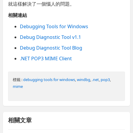
就這樣解決了一個惱人的問題。
相關連結
Debugging Tools for Windows
Debug Diagnostic Tool v1.1
Debug Diagnostic Tool Blog
.NET POP3 MIME Client
標籤 :
debugging tools for windows
,
windbg
,
.net
,
pop3
,
mime
相關文章