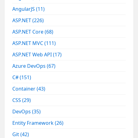
AngularJS
(11)
ASP.NET
(226)
ASP.NET Core
(68)
ASP.NET MVC
(111)
ASP.NET Web API
(17)
Azure DevOps
(67)
C#
(151)
Container
(43)
CSS
(29)
DevOps
(35)
Entity Framework
(26)
Git
(42)