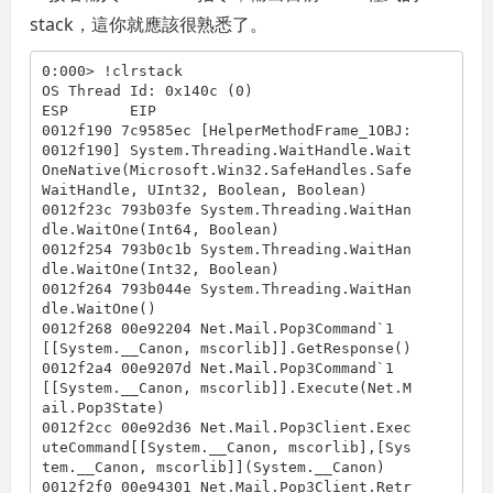
stack，這你就應該很熟悉了。
0:000> !clrstack

OS Thread Id: 0x140c (0)

ESP       EIP     

0012f190 7c9585ec [HelperMethodFrame_1OBJ: 
0012f190] System.Threading.WaitHandle.Wait
OneNative(Microsoft.Win32.SafeHandles.Safe
WaitHandle, UInt32, Boolean, Boolean)

0012f23c 793b03fe System.Threading.WaitHan
dle.WaitOne(Int64, Boolean)

0012f254 793b0c1b System.Threading.WaitHan
dle.WaitOne(Int32, Boolean)

0012f264 793b044e System.Threading.WaitHan
dle.WaitOne()

0012f268 00e92204 Net.Mail.Pop3Command`1
[[System.__Canon, mscorlib]].GetResponse()

0012f2a4 00e9207d Net.Mail.Pop3Command`1
[[System.__Canon, mscorlib]].Execute(Net.M
ail.Pop3State)

0012f2cc 00e92d36 Net.Mail.Pop3Client.Exec
uteCommand[[System.__Canon, mscorlib],[Sys
tem.__Canon, mscorlib]](System.__Canon)

0012f2f0 00e94301 Net.Mail.Pop3Client.Retr