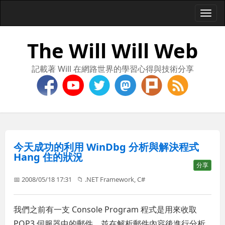
Togg
navi
The Will Will Web
記載著 Will 在網路世界的學習心得與技術分享
今天成功的利用 WinDbg 分析與解決程式
Hang 住的狀況
分享
📅 2008/05/18 17:31
📁
.NET Framework
,
C#
我們之前有一支 Console Program 程式是用來收取
POP3 伺服器中的郵件，並在解析郵件內容後進行分析