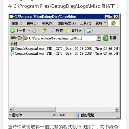
在 C:\Program Files\DebugDiag\Logs\Misc 目錄下：
這時你就會取得一個完整的程式執行狀態了，其中綠色