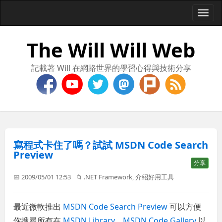
Togg
navi
The Will Will Web
記載著 Will 在網路世界的學習心得與技術分享
寫程式卡住了嗎？試試 MSDN Code Search
Preview
分享
📅 2009/05/01 12:53
📁
.NET Framework
,
介紹好用工具
最近微軟推出
MSDN Code Search Preview
可以方便
你搜尋所有在
MSDN Library
、
MSDN Code Gallery
以