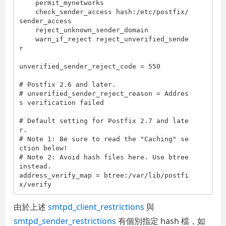
    permit_mynetworks

    check_sender_access hash:/etc/postfix/
sender_access

    reject_unknown_sender_domain

    warn_if_reject reject_unverified_sende
r

unverified_sender_reject_code = 550

# Postfix 2.6 and later.

# unverified_sender_reject_reason = Addres
s verification failed

# Default setting for Postfix 2.7 and late
r.

# Note 1: Be sure to read the "Caching" se
ction below!

# Note 2: Avoid hash files here. Use btree 
instead.

address_verify_map = btree:/var/lib/postfi
由於上述
smtpd_client_restrictions
與
smtpd_sender_restrictions
有個別指定 hash 檔，如