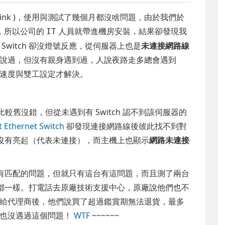
D-Link )，使用與測試了幾個月都沒啥問題，由於我們於
支援，所以公司的
人員就帶進機房安裝，結果卻發現我
IT
witch 卻沒燈號反應，從伺服器上也是
未連接網路線
說過，但沒有親身遇到過，人說夜路走多總會遇到
速度與雙工設定才解決。
比較舊沒錯，但從未遇到有 Switch 認不到該伺服器的
t Ethernet Switch
卻發現連接網路線後彼此找不到對
號並沒有亮起（代表未連接），而主機上也顯示
網路未連接
都沒有匹配的問題，但就只有這台有這問題，而且測了兩台
系列都一樣。打電話去原廠技術支援中心，原廠說他們也不
給代理商後，他們說買了超過鑑賞期無法退貨，最多
們也沒遇過這個問題！
WTF
~~~~~~