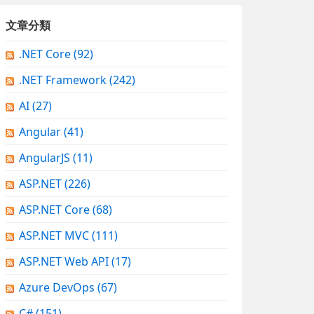
文章分類
.NET Core
(92)
.NET Framework
(242)
AI
(27)
Angular
(41)
AngularJS
(11)
ASP.NET
(226)
ASP.NET Core
(68)
ASP.NET MVC
(111)
ASP.NET Web API
(17)
Azure DevOps
(67)
C#
(151)