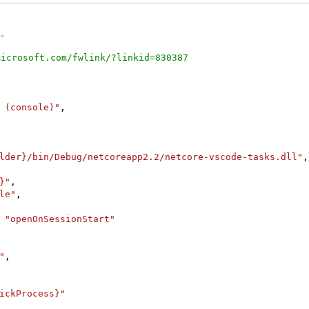
性。
osoft.com/fwlink/?linkid=830387
 (console)"
,
lder}/bin/Debug/netcoreapp2.2/netcore-vscode-tasks.dll"
,
}"
,
le"
,
"openOnSessionStart"
"
,
ickProcess}"