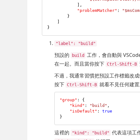
]
,
"problemMatcher"
:
"$msCom
}
]
}
"label": "build"
預設的
工作，會自動與 VSCo
build
在一起。而且當你按下
Ctrl-Shift-B
不過，我通常習慣把預設工作標籤改
按下
就看不見任何建置
Ctrl-Shift-B
"group"
:
{
"kind"
:
"build"
,
"isDefault"
:
true
}
這裡的
代表這項工
"kind": "build"