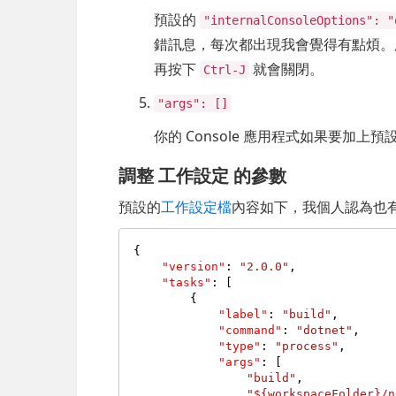
預設的
"internalConsoleOptions": "
錯訊息，每次都出現我會覺得有點煩
再按下
就會關閉。
Ctrl-J
"args": []
你的 Console 應用程式如果要加
調整
工作設定
的參數
預設的
工作設定檔
內容如下，我個人認為也
{
"version"
:
"2.0.0"
,
"tasks"
:
[
{
"label"
:
"build"
,
"command"
:
"dotnet"
,
"type"
:
"process"
,
"args"
:
[
"build"
,
"${workspaceFolder}/n