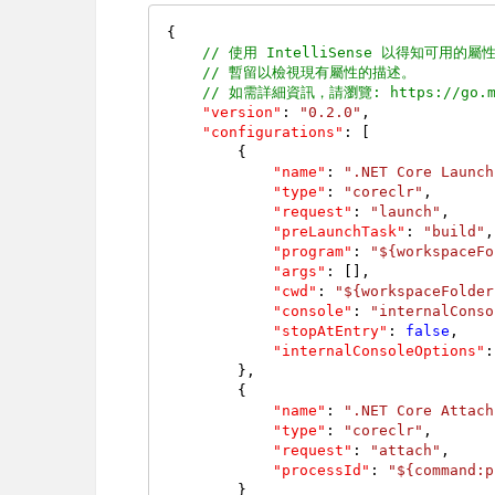
{
// 使用 IntelliSense 以得知可用的屬
// 暫留以檢視現有屬性的描述。
// 如需詳細資訊，請瀏覽: https://go.micr
"version"
:
"0.2.0"
,
"configurations"
:
[
{
"name"
:
".NET Core Launch
"type"
:
"coreclr"
,
"request"
:
"launch"
,
"preLaunchTask"
:
"build"
,
"program"
:
"${workspaceFo
"args"
:
[
]
,
"cwd"
:
"${workspaceFolder
"console"
:
"internalConso
"stopAtEntry"
:
false
,
"internalConsoleOptions"
:
}
,
{
"name"
:
".NET Core Attach
"type"
:
"coreclr"
,
"request"
:
"attach"
,
"processId"
:
"${command:p
}