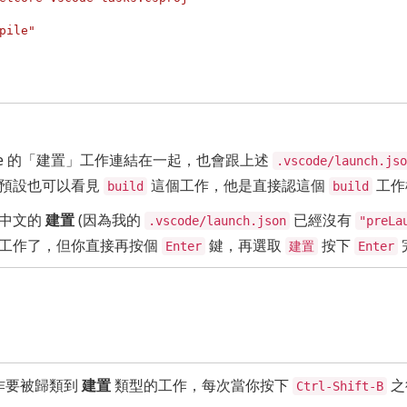
pile"
de 的「建置」工作連結在一起，也會跟上述
.vscode/launch.jso
預設也可以看見
這個工作，他是直接認這個
工作標
build
build
成中文的
建置
(因為我的
已經沒有
.vscode/launch.json
"preLa
工作了，但你直接再按個
鍵，再選取
按下
Enter
建置
Enter
作要被歸類到
建置
類型的工作，每次當你按下
之
Ctrl-Shift-B