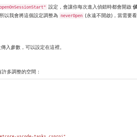
設定，會讓你每次進入偵錯時都會開啟
openOnSessionStart"
。所以我會將這個設定調整為
(永遠不開啟)，當需要
neverOpen
上預設傳入參數，可以設定在這裡。
有許多調整的空間：
etcore-vscode-tasks.csproj"