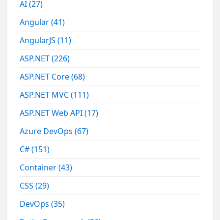
AI
(27)
Angular
(41)
AngularJS
(11)
ASP.NET
(226)
ASP.NET Core
(68)
ASP.NET MVC
(111)
ASP.NET Web API
(17)
Azure DevOps
(67)
C#
(151)
Container
(43)
CSS
(29)
DevOps
(35)