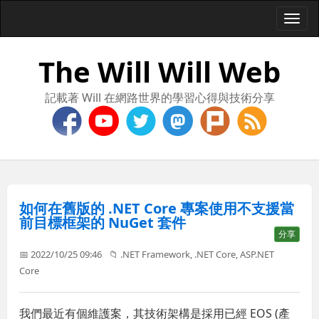
Togg
navi
The Will Will Web
記載著 Will 在網路世界的學習心得與技術分享
如何在舊版的 .NET Core 專案使用不支援當
前目標框架的 NuGet 套件
分享
📅 2022/10/25 09:46
📁
.NET Framework
,
.NET Core
,
ASP.NET
Core
我們最近有個維護案，其技術架構是採用已經 EOS (產