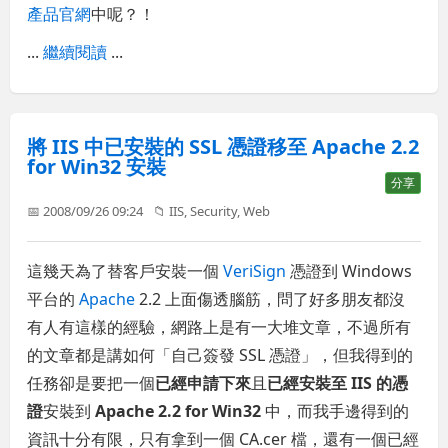
產品官網
中呢？！
...
繼續閱讀
...
將 IIS 中已安裝的 SSL 憑證移至 Apache 2.2
for Win32 安裝
分享
📅 2008/09/26 09:24
📁
IIS
,
Security
,
Web
這幾天為了替客戶安裝一個
VeriSign
憑證到 Windows
平台的
Apache
2.2 上面傷透腦筋，問了好多朋友都沒
有人有這樣的經驗，網路上是有一大堆文章，不過所有
的文章都是講如何「自己簽發 SSL 憑證」，但我得到的
任務卻是要把一個
已經申請下來
且
已經安裝至 IIS 的憑
證
安裝到
Apache 2.2 for Win32
中，而我手邊得到的
資訊十分有限，只有拿到一個 CA.cer 檔，還有一個已經