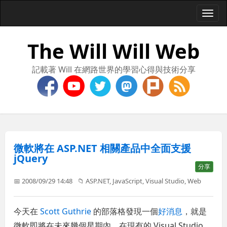
Togg
navi
The Will Will Web
記載著 Will 在網路世界的學習心得與技術分享
微軟將在 ASP.NET 相關產品中全面支援
jQuery
分享
📅 2008/09/29 14:48
📁
ASP.NET
,
JavaScript
,
Visual Studio
,
Web
今天在
Scott Guthrie
的部落格發現一個
好消息
，就是
微軟即將在未來幾個星期內，在現有的 Visual Studio