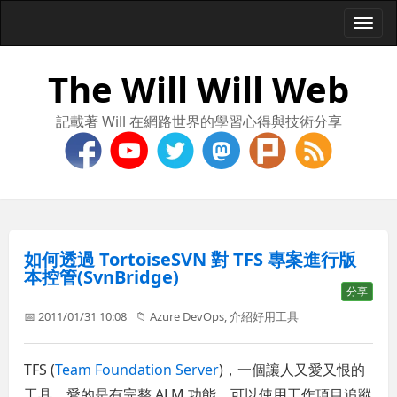
Togg
navi
The Will Will Web
記載著 Will 在網路世界的學習心得與技術分享
如何透過 TortoiseSVN 對 TFS 專案進行版
本控管(SvnBridge)
分享
📅 2011/01/31 10:08
📁
Azure DevOps
,
介紹好用工具
TFS (
Team Foundation Server
)，一個讓人又愛又恨的
工具，愛的是有完整 ALM 功能，可以使用工作項目追蹤