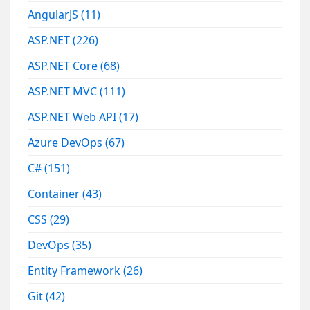
AngularJS
(11)
ASP.NET
(226)
ASP.NET Core
(68)
ASP.NET MVC
(111)
ASP.NET Web API
(17)
Azure DevOps
(67)
C#
(151)
Container
(43)
CSS
(29)
DevOps
(35)
Entity Framework
(26)
Git
(42)