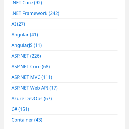
.NET Core
(92)
.NET Framework
(242)
AI
(27)
Angular
(41)
AngularJS
(11)
ASP.NET
(226)
ASP.NET Core
(68)
ASP.NET MVC
(111)
ASP.NET Web API
(17)
Azure DevOps
(67)
C#
(151)
Container
(43)