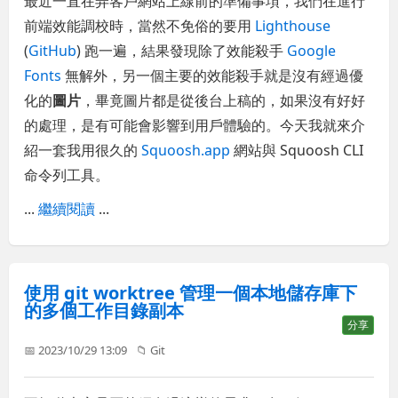
最近一直在弄客戶網站上線前的準備事項，我們在進行
前端效能調校時，當然不免俗的要用
Lighthouse
(
GitHub
) 跑一遍，結果發現除了效能殺手
Google
Fonts
無解外，另一個主要的效能殺手就是沒有經過優
化的
圖片
，畢竟圖片都是從後台上稿的，如果沒有好好
的處理，是有可能會影響到用戶體驗的。今天我就來介
紹一套我用很久的
Squoosh.app
網站與 Squoosh CLI
命令列工具。
...
繼續閱讀
...
使用 git worktree 管理一個本地儲存庫下
的多個工作目錄副本
分享
📅 2023/10/29 13:09
📁
Git