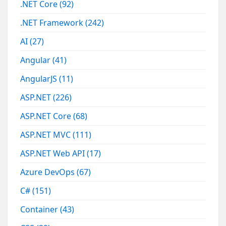
.NET Core
(92)
.NET Framework
(242)
AI
(27)
Angular
(41)
AngularJS
(11)
ASP.NET
(226)
ASP.NET Core
(68)
ASP.NET MVC
(111)
ASP.NET Web API
(17)
Azure DevOps
(67)
C#
(151)
Container
(43)