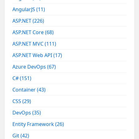
AngularJS
(11)
ASP.NET
(226)
ASP.NET Core
(68)
ASP.NET MVC
(111)
ASP.NET Web API
(17)
Azure DevOps
(67)
C#
(151)
Container
(43)
CSS
(29)
DevOps
(35)
Entity Framework
(26)
Git
(42)