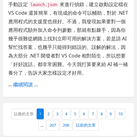
手動設定
來進行偵錯，建立啟動設定檔在
launch.json
VS Code 還算簡單，有現成的命令可以輔助，對於 .NET
應用程式的支援度也很好。不過，我發現如果要對一個
應用程式額外加入命令列參數，那就有點棘手，因為你
幾乎很難從網路上找到立即可用的解決方案，若是請 AI
幫忙找答案，也幾乎只能得到錯誤的、誤解的解法，因
為大部分 .NET 開發者對 VS Code 相對陌生，所以想要
「好好說話」都非常困難。今天我打算要來給 AI 補一補
養分了，告訴大家怎樣設定才好用。
...
繼續閱讀
...
以後的文章
1
2
3
4
5
6
7
8
9
10
...
207
208
以前的文章