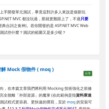
上手開發單元測試，畢竟這對許多人來說是個新玩
.NET MVC 都沒玩過，那就更難跟上了，不過
只要
台詞之食神)。若你開發的是 ASP.NET MVC Web
測試些什麼？測試的範圍又是多少呢？
解 Mock 假物件 ( moq )
分享
，在本篇文章我們將利用 Mocking 技術強化之前修
完全脫離「外部資源」的魔掌 (在此範例是指
資料庫連
測試程式更容易、更快速的撰寫，至於
moq
的安裝可
一書【
12-3-7 利用Mock假物件完成單元測試
】章節的