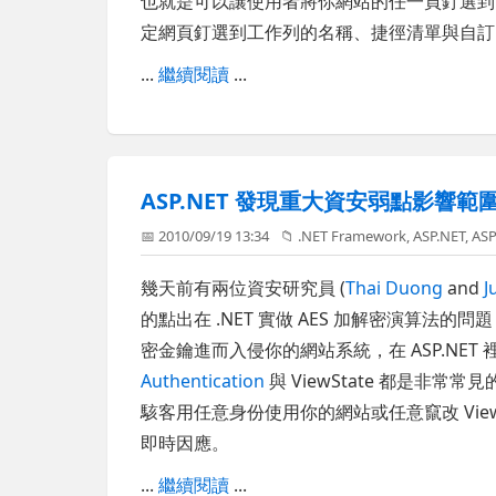
也就是可以讓使用者將你網站的任一頁釘選到 W
定網頁釘選到工作列的名稱、捷徑清單與自訂
...
繼續閱讀
...
ASP.NET 發現重大資安弱點影響範圍涵蓋 A
📅 2010/09/19 13:34
📁
.NET Framework
,
ASP.NET
,
ASP
幾天前有兩位資安研究員 (
Thai Duong
and
J
的點出在 .NET 實做 AES 加解密演算
密金鑰進而入侵你的網站系統，在 ASP.NE
Authentication
與 ViewState 都是非常常
駭客用任意身份使用你的網站或任意竄改 Vie
即時因應。
...
繼續閱讀
...