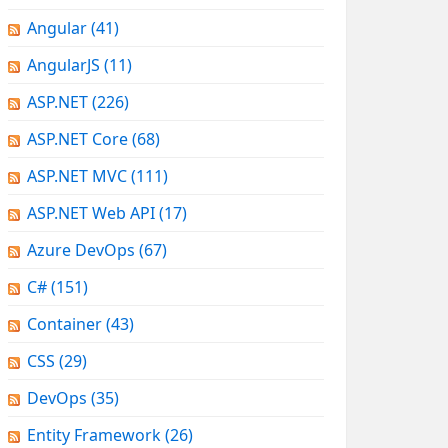
Angular
(41)
AngularJS
(11)
ASP.NET
(226)
ASP.NET Core
(68)
ASP.NET MVC
(111)
ASP.NET Web API
(17)
Azure DevOps
(67)
C#
(151)
Container
(43)
CSS
(29)
DevOps
(35)
Entity Framework
(26)