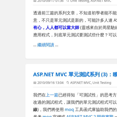
📅 2010/09/17 01:36
📁
Unit Testing
,
ASP.NET MVC
透過前三篇的系列文章，不知道初學者能不能
意，不只是單元測試是新的，可能許多人連 ASP
有心，人人都可以當大師
(靈感來自於周星馳經典
應用程式，到底單元測試要測試些什麼？可以
...
繼續閱讀
...
ASP.NET MVC 單元測試系列 (3)：瞭
📅 2010/09/16 13:04
📁
ASP.NET MVC
,
Unit Testing
我們在
上一篇
已經得知「可測試性」的思考方向
改過的測試程式，讓我們的單元測試程式可以
線
)，我們將使用
moq
工具函式庫協助我們的
參考
moq
官網或
ASP.NET MVC 2 開發實戰