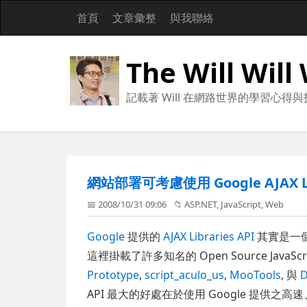
首頁
文章彙整
與我聯絡
The Will Will
記載著 Will 在網路世界的學習心得
網站部署可考慮使用 Google AJAX Lib
📅 2008/10/31 09:06
📁
ASP.NET
,
JavaScript
,
Web
Google
提供的
AJAX Libraries API
其實是一
這裡掛載了許多知名的 Open Source Java
Prototype
,
script_aculo_us
,
MooTools
, 與
D
API 最大的好處在於使用 Google 提供之高速、