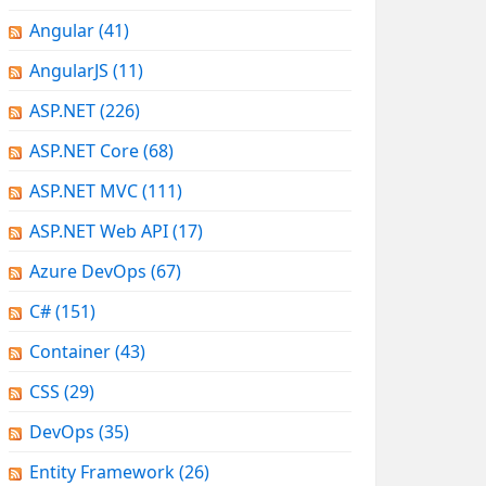
Angular
(41)
AngularJS
(11)
ASP.NET
(226)
ASP.NET Core
(68)
ASP.NET MVC
(111)
ASP.NET Web API
(17)
Azure DevOps
(67)
C#
(151)
Container
(43)
CSS
(29)
DevOps
(35)
Entity Framework
(26)