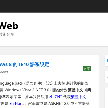
 Web
與技術分享
ws 8 的 IE10 語系設定
分享
ndows
anguage pack (語言套件)，設定上去後連到我的部落
ws Vista / .NET 3.0+ 開始針對
繁體中文
與
簡
標準表示字串，原本我們常用
zh-CHT
代表
繁體中文
，
文
則是
zh-Han
s
。然而重點是 ASP.NET 2.0 並不支援讀