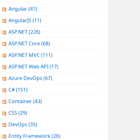
Angular
(41)
AngularJS
(11)
ASP.NET
(226)
ASP.NET Core
(68)
ASP.NET MVC
(111)
ASP.NET Web API
(17)
Azure DevOps
(67)
C#
(151)
Container
(43)
CSS
(29)
DevOps
(35)
Entity Framework
(26)