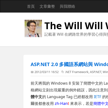
首頁
文章彙整
與我聯絡
The Will Will
記載著 Will 在網路世界的學習心得
ASP.NET 2.0 多國語系網站與 Windo
📅 2012/03/11 16:52
📁
.NET Framework
,
ASP.NET
,
Wi
前天將我的 Windows 8 安裝了簡體中文的 L
格網站立刻出現嚴重的例外錯誤，因此注意到從 Windo
體中文
的 Language Tag 已經都改用
IETF
的
爾後都會改用
zh-Han
t
來表示，若是
簡體中