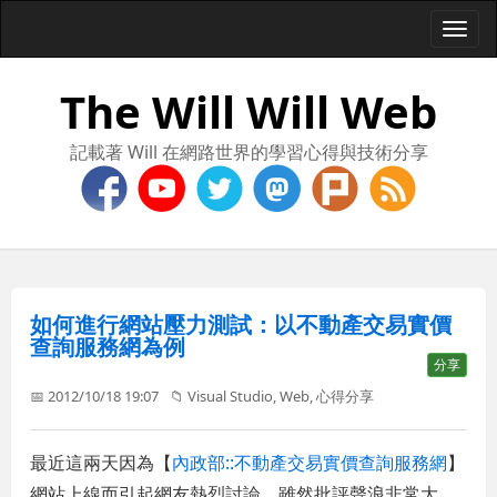
Togg
navi
The Will Will Web
記載著 Will 在網路世界的學習心得與技術分享
如何進行網站壓力測試：以不動產交易實價
查詢服務網為例
分享
📅 2012/10/18 19:07
📁
Visual Studio
,
Web
,
心得分享
最近這兩天因為【
內政部::不動產交易實價查詢服務網
】
網站上線而引起網友熱烈討論，雖然批評聲浪非常大，