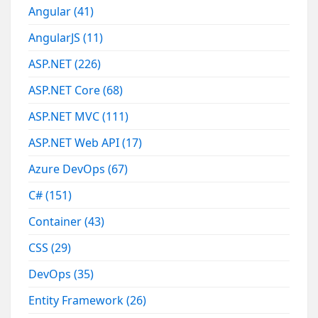
Angular
(41)
AngularJS
(11)
ASP.NET
(226)
ASP.NET Core
(68)
ASP.NET MVC
(111)
ASP.NET Web API
(17)
Azure DevOps
(67)
C#
(151)
Container
(43)
CSS
(29)
DevOps
(35)
Entity Framework
(26)