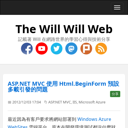
Togg
navi
The Will Will Web
記載著 Will 在網路世界的學習心得與技術分享
ASP.NET MVC 使用 Html.BeginForm 預設
多載引發的問題
分享
📅 2012/12/03 17:04
📁
ASP.NET MVC
,
IIS
,
Microsoft Azure
最近因為有客戶要求將網站部署到
Windows Azure
WebSites
雲端平台，原本在開發環境測試都沒什麼狀