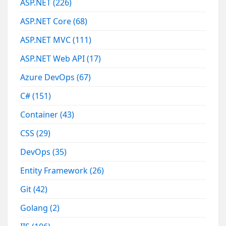
ASP.NET
(226)
ASP.NET Core
(68)
ASP.NET MVC
(111)
ASP.NET Web API
(17)
Azure DevOps
(67)
C#
(151)
Container
(43)
CSS
(29)
DevOps
(35)
Entity Framework
(26)
Git
(42)
Golang
(2)