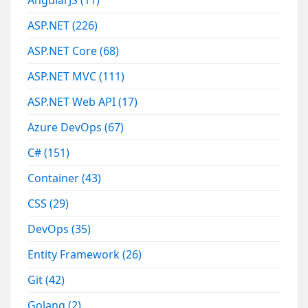
ASP.NET
(226)
ASP.NET Core
(68)
ASP.NET MVC
(111)
ASP.NET Web API
(17)
Azure DevOps
(67)
C#
(151)
Container
(43)
CSS
(29)
DevOps
(35)
Entity Framework
(26)
Git
(42)
Golang
(2)