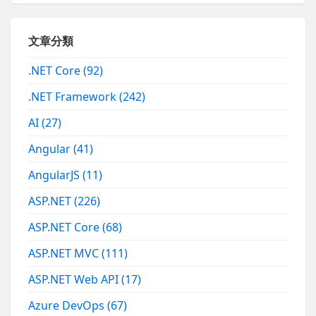
文章分類
.NET Core
(92)
.NET Framework
(242)
AI
(27)
Angular
(41)
AngularJS
(11)
ASP.NET
(226)
ASP.NET Core
(68)
ASP.NET MVC
(111)
ASP.NET Web API
(17)
Azure DevOps
(67)