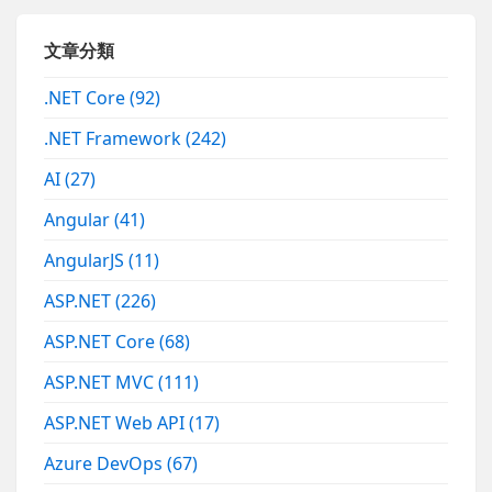
文章分類
.NET Core
(92)
.NET Framework
(242)
AI
(27)
Angular
(41)
AngularJS
(11)
ASP.NET
(226)
ASP.NET Core
(68)
ASP.NET MVC
(111)
ASP.NET Web API
(17)
Azure DevOps
(67)